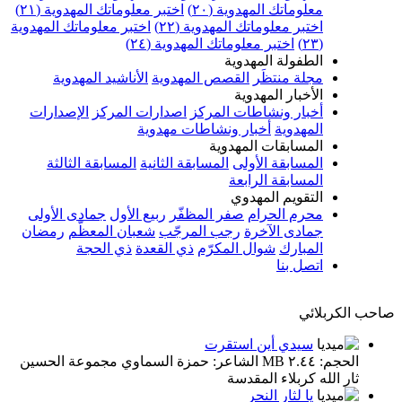
معلوماتك المهدوية (٢٠)
اختبر معلوماتك المهدوية (٢١)
اختبر معلوماتك المهدوية (٢٢)
اختبر معلوماتك المهدوية
(٢٣)
اختبر معلوماتك المهدوية (٢٤)
الطفولة المهدوية
مجلة منتظَر
القصص المهدوية
الأناشيد المهدوية
الأخبار المهدوية
أخبار ونشاطات المركز
اصدارات المركز
الإصدارات
المهدوية
أخبار ونشاطات مهدوية
المسابقات المهدوية
المسابقة الأولى
المسابقة الثانية
المسابقة الثالثة
المسابقة الرابعة
التقويم المهدوي
محرم الحرام
صفر المظفّر
ربيع الأول
جمادى الأولى
جمادى الآخرة
رجب المرجّب
شعبان المعظّم
رمضان
المبارك
شوال المكرّم
ذي القعدة
ذي الحجة
اتصل بنا
صاحب الكربلائي
سيدي أين استقرت
الحجم: ٢.٤٤ MB الشاعر: حمزة السماوي مجموعة الحسين
ثار الله كربلاء المقدسة
يا لثار النحر