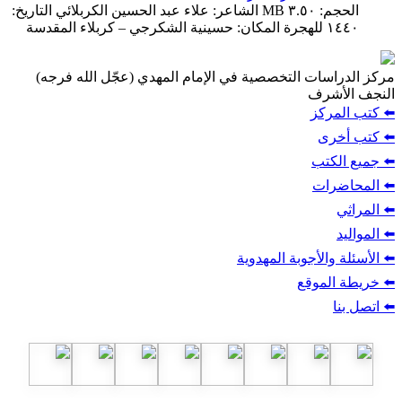
الحجم: ٣.٥٠ MB الشاعر: علاء عبد الحسين الكربلائي التاريخ:
١٤٤٠ للهجرة المكان: حسينية الشكرجي – كربلاء المقدسة
مركز الدراسات التخصصية في الإمام المهدي (عجّل الله فرجه)
النجف الأشرف
⬅️ كتب المركز
⬅️ كتب أخرى
⬅️ جميع الكتب
⬅️ المحاضرات
⬅️ المراثي
⬅️ المواليد
⬅️ الأسئلة والأجوبة المهدوية
⬅️ خريطة الموقع
⬅️ اتصل بنا