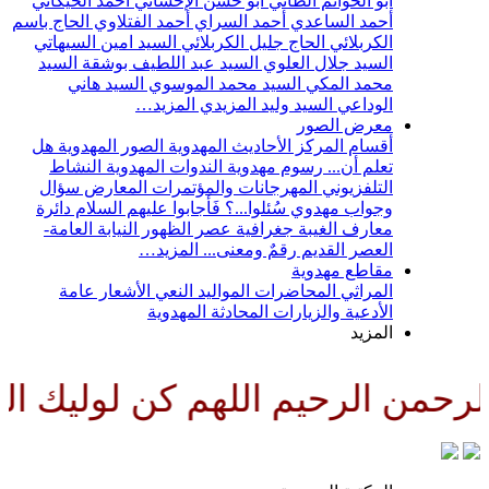
أبو الحواتم الطائي
أبو حسن الإحسائي
أحمد الخيكاني
أحمد الساعدي
أحمد السراي
أحمد الفتلاوي
الحاج باسم
الكربلائي
الحاج جليل الكربلائي
السيد امين السيهاتي
السيد جلال العلوي
السيد عبد اللطيف بوشقة
السيد
محمد المكي
السيد محمد الموسوي
السيد هاني
الوداعي
السيد وليد المزيدي
المزيد…
معرض الصور
أقسام المركز
الأحاديث المهدوية
الصور المهدوية
هل
تعلم أن...
رسوم مهدوية
الندوات المهدوية
النشاط
التلفزيوني
المهرجانات والمؤتمرات
المعارض
سؤال
وجواب مهدوي
سُئلوا...؟ فَأجابوا عليهم السلام
دائرة
معارف الغيبة
جغرافية عصر الظهور
النيابة العامة-
العصر القديم
رقمٌ ومعنى...
المزيد…
مقاطع مهدوية
المراثي
المحاضرات
المواليد
النعي
الأشعار
عامة
الأدعية والزيارات
المحادثة المهدوية
المزيد
رحمن الرحيم اللهم كن لوليك الحج