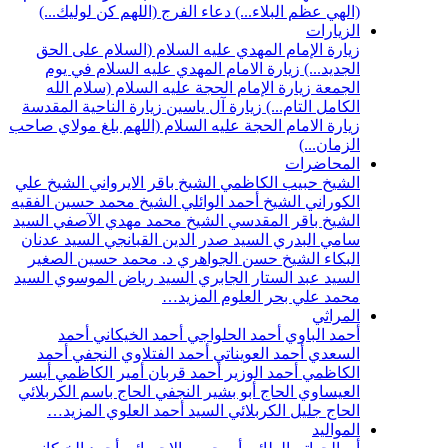
(الهي عظم البلاء...)
دعاء الفرج (اللهم كن لوليك...)
الزيارات
زيارة الإمام المهدي عليه السلام (السلام على الحق
الجديد...)
زيارة الامام المهدي عليه السلام في يوم
الجمعة
زيارة الإمام الحجة عليه السلام (سلام الله
الكامل التام...)
زيارة آل ياسين
زيارة الناحية المقدسة
زيارة الامام الحجة عليه السلام (اللهم بلغ مولاي صاحب
الزمان...)
المحاضرات
الشيخ حبيب الكاظمي
الشيخ باقر الايرواني
الشيخ علي
الكوراني
الشيخ أحمد الوائلي
الشيخ محمد حسين الفقيه
الشيخ باقر المقدسي
الشيخ محمد مهدي الآصفي
السيد
سامي البدري
السيد صدر الدين القبانجي
السيد عدنان
البكاء
الشيخ حسن الجواهري
د. محمد حسين الصغير
السيد عبد الستار الجابري
السيد رياض الموسوي
السيد
محمد علي بحر العلوم
المزيد…
المراثي
أحمد الباوي
أحمد الحلواجي
أحمد الخيكاني
أحمد
السعدي
أحمد العويناتي
أحمد الفتلاوي النجفي
أحمد
الكاظمي
أحمد الوزير
أحمد قربان
أمير الكاظمي
أيسر
العيساوي
الحاج أبو بشير النجفي
الحاج باسم الكربلائي
الحاج جليل الكربلائي
السيد أحمد العلوي
المزيد…
المواليد