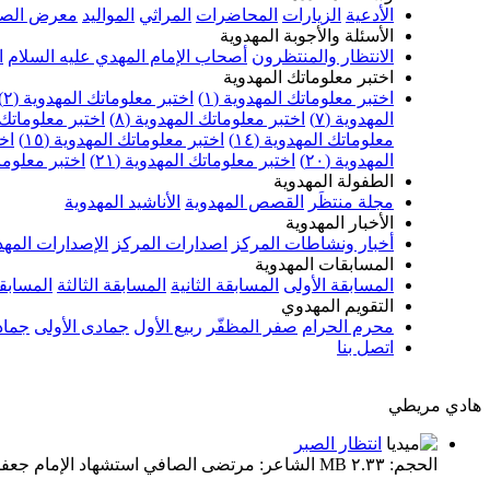
الأدعية
الزيارات
المحاضرات
المراثي
المواليد
معرض الصو
الأسئلة والأجوبة المهدوية
الانتظار والمنتظرون
أصحاب الإمام المهدي عليه السلام
ا
اختبر معلوماتك المهدوية
اختبر معلوماتك المهدوية (١)
اختبر معلوماتك المهدوية (٢)
المهدوية (٧)
اختبر معلوماتك المهدوية (٨)
اختبر معلوماتك ا
معلوماتك المهدوية (١٤)
اختبر معلوماتك المهدوية (١٥)
اخت
المهدوية (٢٠)
اختبر معلوماتك المهدوية (٢١)
اختبر معلوماتك
الطفولة المهدوية
مجلة منتظَر
القصص المهدوية
الأناشيد المهدوية
الأخبار المهدوية
أخبار ونشاطات المركز
اصدارات المركز
الإصدارات المهد
المسابقات المهدوية
المسابقة الأولى
المسابقة الثانية
المسابقة الثالثة
المسابقة
التقويم المهدوي
محرم الحرام
صفر المظفّر
ربيع الأول
جمادى الأولى
جماد
اتصل بنا
هادي مريطي
انتظار الصبر
الحجم: ٢.٣٣ MB الشاعر: مرتضى الصافي استشهاد الإمام جعفر الصادق (عليه السلام) ١٤٣٩ هـ موكب أولاد حيدر الكرار (عليه السلام) – النجف الأشرف في العتبة العلوية المقدسة