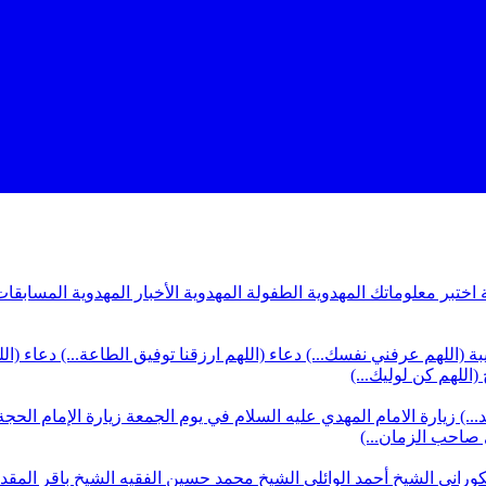
ة
اختبر معلوماتك المهدوية
الطفولة المهدوية
الأخبار المهدوية
المسابقات
بة (اللهم عرفني نفسك...)
دعاء (اللهم ارزقنا توفيق الطاعة...)
دعاء (ال
(اللهم كن لوليك...)
...)
زيارة الامام المهدي عليه السلام في يوم الجمعة
زيارة الإمام الحجة
ي صاحب الزمان...)
كوراني
الشيخ أحمد الوائلي
الشيخ محمد حسين الفقيه
الشيخ باقر المق