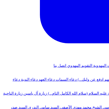
 المهدوية
التقويم المهدوي
اتصل بنا
لهم ادفع عن وليك...)
دعاء السمات
دعاء العهد
دعاء الندبة
دعاء
 عليه السلام (سلام الله الكامل التام...)
زيارة آل ياسين
زيارة الناحية
دسي
الشيخ محمد مهدي الآصفي
السيد سامي البدري
السيد صدر