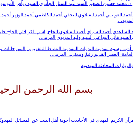
د. محمد حسين الصغير
السيد عبد الستار الجابري
السيد رياض الموس
أحمد العويناتي
أحمد الفتلاوي النجفي
أحمد الكاظمي
أحمد الوزير
أحمد 
لمزيد…
 الساعدي
أحمد السراي
أحمد الفتلاوي
الحاج باسم الكربلائي
الحاج جلي
السيد هاني الوداعي
السيد وليد المزيدي
المزيد…
أن...
رسوم مهدوية
الندوات المهدوية
النشاط التلفزيوني
المهرجانات و
 العامة- العصر القديم
رقمٌ ومعنى...
المزيد…
والزيارات
المحادثة المهدوية
بسم الله الرحمن الرحيم اللهم
رآن الكريم
المهدي في الأحاديث
أجوبة أهل البيت عن المسائل المهدويّ