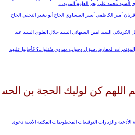
وي
السيد محمد علي بحر العلوم
المزيد…
قربان
أمير الكاظمي
أيسر العيساوي
الحاج أبو بشير النجفي
الحاج
ل الكربلائي
السيد امين السيهاتي
السيد جلال العلوي
السيد عبد
المؤتمرات
المعارض
سؤال وجواب مهدوي
سُئلوا...؟ فَأجابوا عليهم
 كن لوليك الحجة بن الحسن صلواتك
ة
الأدعية والزيارات
التوقيعات
المخطوطات
المكتبة الأدبية
دعوى