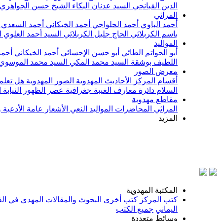
الدين القبانجي
السيد عدنان البكاء
الشيخ حسن الجواهري
المراثي
أحمد الباوي
أحمد الحلواجي
أحمد الخيكاني
أحمد السعدي
باسم الكربلائي
الحاج جليل الكربلائي
السيد أحمد العلوي
ا
المواليد
أبو الحواتم الطائي
أبو حسن الإحسائي
أحمد الخيكاني
أحمد
اللطيف بوشقة
السيد محمد المكي
السيد محمد الموسوي
معرض الصور
أقسام المركز
الأحاديث المهدوية
الصور المهدوية
هل تعلم 
السلام
دائرة معارف الغيبة
جغرافية عصر الظهور
النيابة
مقاطع مهدوية
المراثي
المحاضرات
المواليد
النعي
الأشعار
عامة
الأدعية 
المزيد
المكتبة المهدوية
كتب المركز
كتب أخرى
البحوث والمقالات
المهدي في الق
اليماني
جميع الكتب
وسائط متعددة