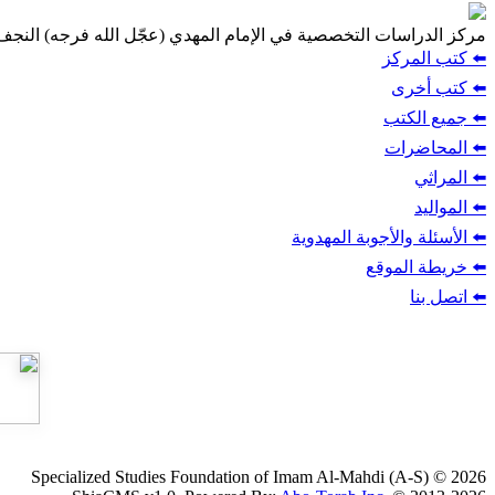
مركز الدراسات التخصصية في الإمام المهدي (عجّل الله فرجه) النج
⬅️ كتب المركز
⬅️ كتب أخرى
⬅️ جميع الكتب
⬅️ المحاضرات
⬅️ المراثي
⬅️ المواليد
⬅️ الأسئلة والأجوبة المهدوية
⬅️ خريطة الموقع
⬅️ اتصل بنا
Specialized Studies Foundation of Imam Al-Mahdi (A-S) © 2026