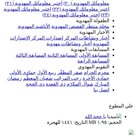
معلوماتك المهدوية (٢٠)
اختبر معلوماتك المهدوية (٢١)
اختبر معلوماتك المهدوية (٢٢)
اختبر معلوماتك المهدوية
(٢٣)
اختبر معلوماتك المهدوية (٢٤)
الطفولة المهدوية
مجلة منتظَر
القصص المهدوية
الأناشيد المهدوية
الأخبار المهدوية
أخبار ونشاطات المركز
اصدارات المركز
الإصدارات
المهدوية
أخبار ونشاطات مهدوية
المسابقات المهدوية
المسابقة الأولى
المسابقة الثانية
المسابقة الثالثة
المسابقة الرابعة
التقويم المهدوي
محرم الحرام
صفر المظفّر
ربيع الأول
جمادى الأولى
جمادى الآخرة
رجب المرجّب
شعبان المعظّم
رمضان
المبارك
شوال المكرّم
ذي القعدة
ذي الحجة
اتصل بنا
علي المطوع
يا حجة الله
الحجم: ١.٩٥ MB التاريخ: ١٤٤١ للهجرة