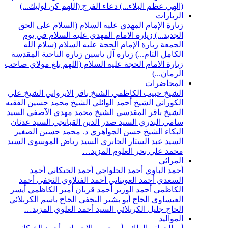
(الهي عظم البلاء...)
دعاء الفرج (اللهم كن لوليك...)
الزيارات
زيارة الإمام المهدي عليه السلام (السلام على الحق
الجديد...)
زيارة الامام المهدي عليه السلام في يوم
الجمعة
زيارة الإمام الحجة عليه السلام (سلام الله
الكامل التام...)
زيارة آل ياسين
زيارة الناحية المقدسة
زيارة الامام الحجة عليه السلام (اللهم بلغ مولاي صاحب
الزمان...)
المحاضرات
الشيخ حبيب الكاظمي
الشيخ باقر الايرواني
الشيخ علي
الكوراني
الشيخ أحمد الوائلي
الشيخ محمد حسين الفقيه
الشيخ باقر المقدسي
الشيخ محمد مهدي الآصفي
السيد
سامي البدري
السيد صدر الدين القبانجي
السيد عدنان
البكاء
الشيخ حسن الجواهري
د. محمد حسين الصغير
السيد عبد الستار الجابري
السيد رياض الموسوي
السيد
محمد علي بحر العلوم
المزيد…
المراثي
أحمد الباوي
أحمد الحلواجي
أحمد الخيكاني
أحمد
السعدي
أحمد العويناتي
أحمد الفتلاوي النجفي
أحمد
الكاظمي
أحمد الوزير
أحمد قربان
أمير الكاظمي
أيسر
العيساوي
الحاج أبو بشير النجفي
الحاج باسم الكربلائي
الحاج جليل الكربلائي
السيد أحمد العلوي
المزيد…
المواليد