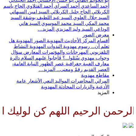
أبو الحواتم الطائي
أبو حسن الإحسائي
أحمد الخيكاني
أحمد الساعدي
أحمد السراي
أحمد الفتلاوي
الحاج باسم
الكربلائي
الحاج جليل الكربلائي
السيد امين السيهاتي
السيد جلال العلوي
السيد عبد اللطيف بوشقة
السيد
محمد المكي
السيد محمد الموسوي
السيد هاني
الوداعي
السيد وليد المزيدي
المزيد…
معرض الصور
أقسام المركز
الأحاديث المهدوية
الصور المهدوية
هل
تعلم أن...
رسوم مهدوية
الندوات المهدوية
النشاط
التلفزيوني
المهرجانات والمؤتمرات
المعارض
سؤال
وجواب مهدوي
سُئلوا...؟ فَأجابوا عليهم السلام
دائرة
معارف الغيبة
جغرافية عصر الظهور
النيابة العامة-
العصر القديم
رقمٌ ومعنى...
المزيد…
مقاطع مهدوية
المراثي
المحاضرات
المواليد
النعي
الأشعار
عامة
الأدعية والزيارات
المحادثة المهدوية
المزيد
رحمن الرحيم اللهم كن لوليك الح