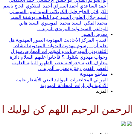
أبو الحواتم الطائي
أبو حسن الإحسائي
أحمد الخيكاني
أحمد الساعدي
أحمد السراي
أحمد الفتلاوي
الحاج باسم
الكربلائي
الحاج جليل الكربلائي
السيد امين السيهاتي
السيد جلال العلوي
السيد عبد اللطيف بوشقة
السيد
محمد المكي
السيد محمد الموسوي
السيد هاني
الوداعي
السيد وليد المزيدي
المزيد…
معرض الصور
أقسام المركز
الأحاديث المهدوية
الصور المهدوية
هل
تعلم أن...
رسوم مهدوية
الندوات المهدوية
النشاط
التلفزيوني
المهرجانات والمؤتمرات
المعارض
سؤال
وجواب مهدوي
سُئلوا...؟ فَأجابوا عليهم السلام
دائرة
معارف الغيبة
جغرافية عصر الظهور
النيابة العامة-
العصر القديم
رقمٌ ومعنى...
المزيد…
مقاطع مهدوية
المراثي
المحاضرات
المواليد
النعي
الأشعار
عامة
الأدعية والزيارات
المحادثة المهدوية
المزيد
رحمن الرحيم اللهم كن لوليك الح