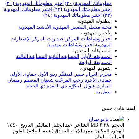
معلوماتك المهدوية (٢٠)
اختبر معلوماتك المهدوية (٢١)
اختبر معلوماتك المهدوية (٢٢)
اختبر معلوماتك المهدوية
(٢٣)
اختبر معلوماتك المهدوية (٢٤)
الطفولة المهدوية
مجلة منتظَر
القصص المهدوية
الأناشيد المهدوية
الأخبار المهدوية
أخبار ونشاطات المركز
اصدارات المركز
الإصدارات
المهدوية
أخبار ونشاطات مهدوية
المسابقات المهدوية
المسابقة الأولى
المسابقة الثانية
المسابقة الثالثة
المسابقة الرابعة
التقويم المهدوي
محرم الحرام
صفر المظفّر
ربيع الأول
جمادى الأولى
جمادى الآخرة
رجب المرجّب
شعبان المعظّم
رمضان
المبارك
شوال المكرّم
ذي القعدة
ذي الحجة
اتصل بنا
السيد هادي حبس
يا بو صالح
الحجم: ٢.٣٨ MB الشاعر: عبد الجليل المالكي التاريخ: ١٤٤٠
للهجرة المكان: معهد الإمام الصادق (عليه السلام) للعلوم
القرآنية – لبنان