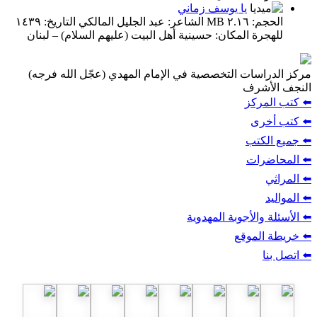
يا يوسف زماني
الحجم: ٢.١٦ MB الشاعر: عبد الجليل المالكي التاريخ: ١٤٣٩
للهجرة المكان: حسينية أهل البيت (عليهم السلام) – لبنان
مركز الدراسات التخصصية في الإمام المهدي (عجّل الله فرجه)
النجف الأشرف
⬅️ كتب المركز
⬅️ كتب أخرى
⬅️ جميع الكتب
⬅️ المحاضرات
⬅️ المراثي
⬅️ المواليد
⬅️ الأسئلة والأجوبة المهدوية
⬅️ خريطة الموقع
⬅️ اتصل بنا