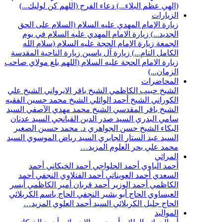
(الهي عظم البلاء...)
دعاء الفرج (اللهم كن لوليك...)
الزيارات
زيارة الإمام المهدي عليه السلام (السلام على الحق
الجديد...)
زيارة الامام المهدي عليه السلام في يوم
الجمعة
زيارة الإمام الحجة عليه السلام (سلام الله
الكامل التام...)
زيارة آل ياسين
زيارة الناحية المقدسة
زيارة الامام الحجة عليه السلام (اللهم بلغ مولاي صاحب
الزمان...)
المحاضرات
الشيخ حبيب الكاظمي
الشيخ باقر الايرواني
الشيخ علي
الكوراني
الشيخ أحمد الوائلي
الشيخ محمد حسين الفقيه
الشيخ باقر المقدسي
الشيخ محمد مهدي الآصفي
السيد
سامي البدري
السيد صدر الدين القبانجي
السيد عدنان
البكاء
الشيخ حسن الجواهري
د. محمد حسين الصغير
السيد عبد الستار الجابري
السيد رياض الموسوي
السيد
محمد علي بحر العلوم
المزيد…
المراثي
أحمد الباوي
أحمد الحلواجي
أحمد الخيكاني
أحمد
السعدي
أحمد العويناتي
أحمد الفتلاوي النجفي
أحمد
الكاظمي
أحمد الوزير
أحمد قربان
أمير الكاظمي
أيسر
العيساوي
الحاج أبو بشير النجفي
الحاج باسم الكربلائي
الحاج جليل الكربلائي
السيد أحمد العلوي
المزيد…
المواليد