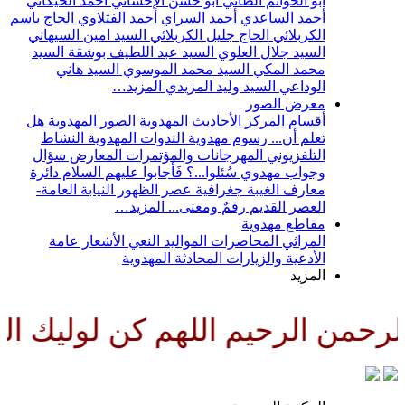
أبو الحواتم الطائي
أبو حسن الإحسائي
أحمد الخيكاني
أحمد الساعدي
أحمد السراي
أحمد الفتلاوي
الحاج باسم
الكربلائي
الحاج جليل الكربلائي
السيد امين السيهاتي
السيد جلال العلوي
السيد عبد اللطيف بوشقة
السيد
محمد المكي
السيد محمد الموسوي
السيد هاني
الوداعي
السيد وليد المزيدي
المزيد…
معرض الصور
أقسام المركز
الأحاديث المهدوية
الصور المهدوية
هل
تعلم أن...
رسوم مهدوية
الندوات المهدوية
النشاط
التلفزيوني
المهرجانات والمؤتمرات
المعارض
سؤال
وجواب مهدوي
سُئلوا...؟ فَأجابوا عليهم السلام
دائرة
معارف الغيبة
جغرافية عصر الظهور
النيابة العامة-
العصر القديم
رقمٌ ومعنى...
المزيد…
مقاطع مهدوية
المراثي
المحاضرات
المواليد
النعي
الأشعار
عامة
الأدعية والزيارات
المحادثة المهدوية
المزيد
رحمن الرحيم اللهم كن لوليك الح