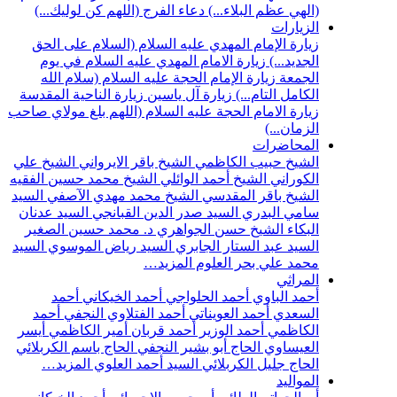
(الهي عظم البلاء...)
دعاء الفرج (اللهم كن لوليك...)
الزيارات
زيارة الإمام المهدي عليه السلام (السلام على الحق
الجديد...)
زيارة الامام المهدي عليه السلام في يوم
الجمعة
زيارة الإمام الحجة عليه السلام (سلام الله
الكامل التام...)
زيارة آل ياسين
زيارة الناحية المقدسة
زيارة الامام الحجة عليه السلام (اللهم بلغ مولاي صاحب
الزمان...)
المحاضرات
الشيخ حبيب الكاظمي
الشيخ باقر الايرواني
الشيخ علي
الكوراني
الشيخ أحمد الوائلي
الشيخ محمد حسين الفقيه
الشيخ باقر المقدسي
الشيخ محمد مهدي الآصفي
السيد
سامي البدري
السيد صدر الدين القبانجي
السيد عدنان
البكاء
الشيخ حسن الجواهري
د. محمد حسين الصغير
السيد عبد الستار الجابري
السيد رياض الموسوي
السيد
محمد علي بحر العلوم
المزيد…
المراثي
أحمد الباوي
أحمد الحلواجي
أحمد الخيكاني
أحمد
السعدي
أحمد العويناتي
أحمد الفتلاوي النجفي
أحمد
الكاظمي
أحمد الوزير
أحمد قربان
أمير الكاظمي
أيسر
العيساوي
الحاج أبو بشير النجفي
الحاج باسم الكربلائي
الحاج جليل الكربلائي
السيد أحمد العلوي
المزيد…
المواليد