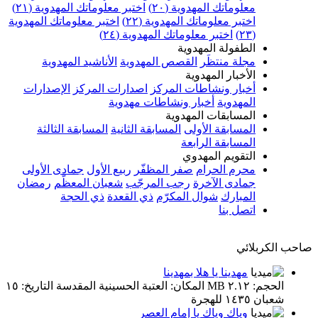
معلوماتك المهدوية (٢٠)
اختبر معلوماتك المهدوية (٢١)
اختبر معلوماتك المهدوية (٢٢)
اختبر معلوماتك المهدوية
(٢٣)
اختبر معلوماتك المهدوية (٢٤)
الطفولة المهدوية
مجلة منتظَر
القصص المهدوية
الأناشيد المهدوية
الأخبار المهدوية
أخبار ونشاطات المركز
اصدارات المركز
الإصدارات
المهدوية
أخبار ونشاطات مهدوية
المسابقات المهدوية
المسابقة الأولى
المسابقة الثانية
المسابقة الثالثة
المسابقة الرابعة
التقويم المهدوي
محرم الحرام
صفر المظفّر
ربيع الأول
جمادى الأولى
جمادى الآخرة
رجب المرجّب
شعبان المعظّم
رمضان
المبارك
شوال المكرّم
ذي القعدة
ذي الحجة
اتصل بنا
صاحب الكربلائي
مهدينا يا هلا بمهدينا
الحجم: ٢.١٢ MB المكان: العتبة الحسينية المقدسة التاريخ: ١٥
شعبان ١٤٣٥ للهجرة
وياك وياك يا إمام العصر