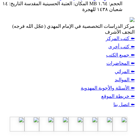
الحجم: ١.٦٤ MB المكان: العتبة الحسينية المقدسة التاريخ: ١٤
شعبان ١٤٣٨ للهجرة
مركز الدراسات التخصصية في الإمام المهدي (عجّل الله فرجه)
النجف الأشرف
⬅️ كتب المركز
⬅️ كتب أخرى
⬅️ جميع الكتب
⬅️ المحاضرات
⬅️ المراثي
⬅️ المواليد
⬅️ الأسئلة والأجوبة المهدوية
⬅️ خريطة الموقع
⬅️ اتصل بنا