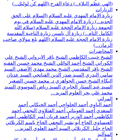
(الهي عظم البلاء...)
دعاء الفرج (اللهم كن لوليك...)
الزيارات
زيارة الإمام المهدي عليه السلام (السلام على الحق
الجديد...)
زيارة الامام المهدي عليه السلام في يوم
الجمعة
زيارة الإمام الحجة عليه السلام (سلام الله
الكامل التام...)
زيارة آل ياسين
زيارة الناحية المقدسة
زيارة الامام الحجة عليه السلام (اللهم بلغ مولاي صاحب
الزمان...)
المحاضرات
الشيخ حبيب الكاظمي
الشيخ باقر الايرواني
الشيخ علي
الكوراني
الشيخ أحمد الوائلي
الشيخ محمد حسين الفقيه
الشيخ باقر المقدسي
الشيخ محمد مهدي الآصفي
السيد
سامي البدري
السيد صدر الدين القبانجي
السيد عدنان
البكاء
الشيخ حسن الجواهري
د. محمد حسين الصغير
السيد عبد الستار الجابري
السيد رياض الموسوي
السيد
محمد علي بحر العلوم
المزيد…
المراثي
أحمد الباوي
أحمد الحلواجي
أحمد الخيكاني
أحمد
السعدي
أحمد العويناتي
أحمد الفتلاوي النجفي
أحمد
الكاظمي
أحمد الوزير
أحمد قربان
أمير الكاظمي
أيسر
العيساوي
الحاج أبو بشير النجفي
الحاج باسم الكربلائي
الحاج جليل الكربلائي
السيد أحمد العلوي
المزيد…
المواليد