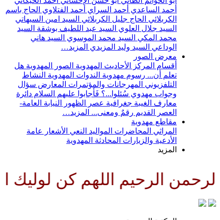
أبو الحواتم الطائي
أبو حسن الإحسائي
أحمد الخيكاني
أحمد الساعدي
أحمد السراي
أحمد الفتلاوي
الحاج باسم
الكربلائي
الحاج جليل الكربلائي
السيد امين السيهاتي
السيد جلال العلوي
السيد عبد اللطيف بوشقة
السيد
محمد المكي
السيد محمد الموسوي
السيد هاني
الوداعي
السيد وليد المزيدي
المزيد…
معرض الصور
أقسام المركز
الأحاديث المهدوية
الصور المهدوية
هل
تعلم أن...
رسوم مهدوية
الندوات المهدوية
النشاط
التلفزيوني
المهرجانات والمؤتمرات
المعارض
سؤال
وجواب مهدوي
سُئلوا...؟ فَأجابوا عليهم السلام
دائرة
معارف الغيبة
جغرافية عصر الظهور
النيابة العامة-
العصر القديم
رقمٌ ومعنى...
المزيد…
مقاطع مهدوية
المراثي
المحاضرات
المواليد
النعي
الأشعار
عامة
الأدعية والزيارات
المحادثة المهدوية
المزيد
رحمن الرحيم اللهم كن لوليك الحج