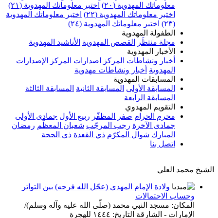
معلوماتك المهدوية (٢٠)
اختبر معلوماتك المهدوية (٢١)
اختبر معلوماتك المهدوية (٢٢)
اختبر معلوماتك المهدوية
(٢٣)
اختبر معلوماتك المهدوية (٢٤)
الطفولة المهدوية
مجلة منتظَر
القصص المهدوية
الأناشيد المهدوية
الأخبار المهدوية
أخبار ونشاطات المركز
اصدارات المركز
الإصدارات
المهدوية
أخبار ونشاطات مهدوية
المسابقات المهدوية
المسابقة الأولى
المسابقة الثانية
المسابقة الثالثة
المسابقة الرابعة
التقويم المهدوي
محرم الحرام
صفر المظفّر
ربيع الأول
جمادى الأولى
جمادى الآخرة
رجب المرجّب
شعبان المعظّم
رمضان
المبارك
شوال المكرّم
ذي القعدة
ذي الحجة
اتصل بنا
الشيخ محمد العلي
ولادة الإمام المهدي (عجّل الله فرجه) بين التواتر
وحساب الاحتمالات
المكان: مسجد النبي محمد (صلّى الله عليه وآله وسلم)/
الإمارات - الشارقة التاريخ: ١٤٤٤ للهجرة