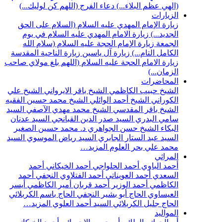
(الهي عظم البلاء...)
دعاء الفرج (اللهم كن لوليك...)
الزيارات
زيارة الإمام المهدي عليه السلام (السلام على الحق
الجديد...)
زيارة الامام المهدي عليه السلام في يوم
الجمعة
زيارة الإمام الحجة عليه السلام (سلام الله
الكامل التام...)
زيارة آل ياسين
زيارة الناحية المقدسة
زيارة الامام الحجة عليه السلام (اللهم بلغ مولاي صاحب
الزمان...)
المحاضرات
الشيخ حبيب الكاظمي
الشيخ باقر الايرواني
الشيخ علي
الكوراني
الشيخ أحمد الوائلي
الشيخ محمد حسين الفقيه
الشيخ باقر المقدسي
الشيخ محمد مهدي الآصفي
السيد
سامي البدري
السيد صدر الدين القبانجي
السيد عدنان
البكاء
الشيخ حسن الجواهري
د. محمد حسين الصغير
السيد عبد الستار الجابري
السيد رياض الموسوي
السيد
محمد علي بحر العلوم
المزيد…
المراثي
أحمد الباوي
أحمد الحلواجي
أحمد الخيكاني
أحمد
السعدي
أحمد العويناتي
أحمد الفتلاوي النجفي
أحمد
الكاظمي
أحمد الوزير
أحمد قربان
أمير الكاظمي
أيسر
العيساوي
الحاج أبو بشير النجفي
الحاج باسم الكربلائي
الحاج جليل الكربلائي
السيد أحمد العلوي
المزيد…
المواليد