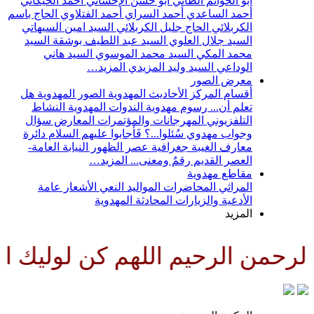
أبو الحواتم الطائي
أبو حسن الإحسائي
أحمد الخيكاني
أحمد الساعدي
أحمد السراي
أحمد الفتلاوي
الحاج باسم
الكربلائي
الحاج جليل الكربلائي
السيد امين السيهاتي
السيد جلال العلوي
السيد عبد اللطيف بوشقة
السيد
محمد المكي
السيد محمد الموسوي
السيد هاني
الوداعي
السيد وليد المزيدي
المزيد…
معرض الصور
أقسام المركز
الأحاديث المهدوية
الصور المهدوية
هل
تعلم أن...
رسوم مهدوية
الندوات المهدوية
النشاط
التلفزيوني
المهرجانات والمؤتمرات
المعارض
سؤال
وجواب مهدوي
سُئلوا...؟ فَأجابوا عليهم السلام
دائرة
معارف الغيبة
جغرافية عصر الظهور
النيابة العامة-
العصر القديم
رقمٌ ومعنى...
المزيد…
مقاطع مهدوية
المراثي
المحاضرات
المواليد
النعي
الأشعار
عامة
الأدعية والزيارات
المحادثة المهدوية
المزيد
رحمن الرحيم اللهم كن لوليك الح