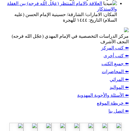
العلاقة بالامام المنتظر (عجّل الله فرجه) بين الغفلة
والاستذكار
المكان: الامارات/ الشارقة/ حسينية الإمام الحسن (عليه
السلام) التاريخ: ١٤٤٤ للهجرة
مركز الدراسات التخصصية في الإمام المهدي (عجّل الله فرجه)
النجف الأشرف
⬅️ كتب المركز
⬅️ كتب أخرى
⬅️ جميع الكتب
⬅️ المحاضرات
⬅️ المراثي
⬅️ المواليد
⬅️ الأسئلة والأجوبة المهدوية
⬅️ خريطة الموقع
⬅️ اتصل بنا