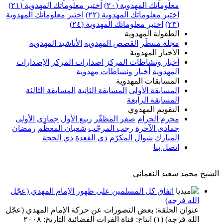
معلوماتك المهدوية (٢٠)
اختبر معلوماتك المهدوية (٢١)
اختبر معلوماتك المهدوية (٢٢)
اختبر معلوماتك المهدوية
(٢٣)
اختبر معلوماتك المهدوية (٢٤)
الطفولة المهدوية
مجلة منتظَر
القصص المهدوية
الأناشيد المهدوية
الأخبار المهدوية
أخبار ونشاطات المركز
اصدارات المركز
الإصدارات
المهدوية
أخبار ونشاطات مهدوية
المسابقات المهدوية
المسابقة الأولى
المسابقة الثانية
المسابقة الثالثة
المسابقة الرابعة
التقويم المهدوي
محرم الحرام
صفر المظفّر
ربيع الأول
جمادى الأولى
جمادى الآخرة
رجب المرجّب
شعبان المعظّم
رمضان
المبارك
شوال المكرّم
ذي القعدة
ذي الحجة
اتصل بنا
الشيخ محمد سعيد النعماني
اتفاق كل المسلمين على ظهور الإمام المهدي (عجّل
الله فرجه)
عنوان الحلقة: بعض التصورات عن حركة الإمام المهدي (عجّل
الله فرجه) (١) انتاج: قناة الفرات الفضائية التاريخ: ٢٠٠٨