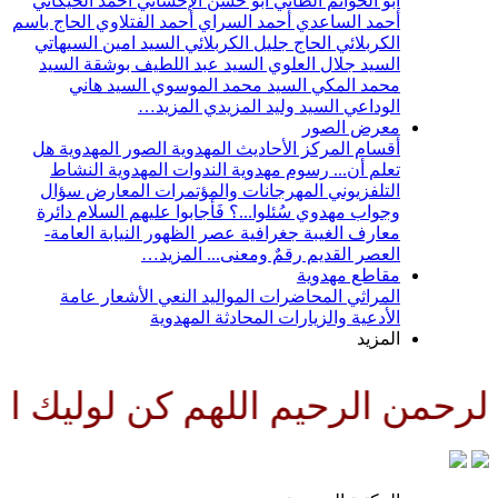
أبو الحواتم الطائي
أبو حسن الإحسائي
أحمد الخيكاني
أحمد الساعدي
أحمد السراي
أحمد الفتلاوي
الحاج باسم
الكربلائي
الحاج جليل الكربلائي
السيد امين السيهاتي
السيد جلال العلوي
السيد عبد اللطيف بوشقة
السيد
محمد المكي
السيد محمد الموسوي
السيد هاني
الوداعي
السيد وليد المزيدي
المزيد…
معرض الصور
أقسام المركز
الأحاديث المهدوية
الصور المهدوية
هل
تعلم أن...
رسوم مهدوية
الندوات المهدوية
النشاط
التلفزيوني
المهرجانات والمؤتمرات
المعارض
سؤال
وجواب مهدوي
سُئلوا...؟ فَأجابوا عليهم السلام
دائرة
معارف الغيبة
جغرافية عصر الظهور
النيابة العامة-
العصر القديم
رقمٌ ومعنى...
المزيد…
مقاطع مهدوية
المراثي
المحاضرات
المواليد
النعي
الأشعار
عامة
الأدعية والزيارات
المحادثة المهدوية
المزيد
رحمن الرحيم اللهم كن لوليك الح