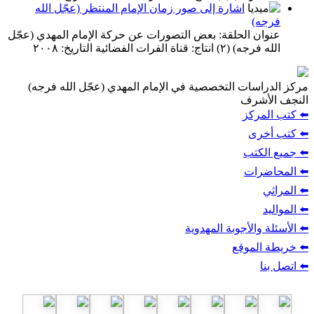
اشارة إلى صور زمان الإمام المنتظر (عجّل الله
فرجه)
عنوان الحلقة: بعض التصورات عن حركة الإمام المهدي (عجّل
الله فرجه) (٢) انتاج: قناة الفرات الفضائية التاريخ: ٢٠٠٨
مركز الدراسات التخصصية في الإمام المهدي (عجّل الله فرجه)
النجف الأشرف
⬅️ كتب المركز
⬅️ كتب أخرى
⬅️ جميع الكتب
⬅️ المحاضرات
⬅️ المراثي
⬅️ المواليد
⬅️ الأسئلة والأجوبة المهدوية
⬅️ خريطة الموقع
⬅️ اتصل بنا