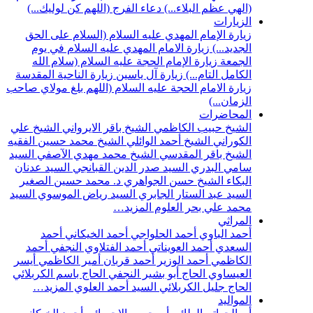
(الهي عظم البلاء...)
دعاء الفرج (اللهم كن لوليك...)
الزيارات
زيارة الإمام المهدي عليه السلام (السلام على الحق
الجديد...)
زيارة الامام المهدي عليه السلام في يوم
الجمعة
زيارة الإمام الحجة عليه السلام (سلام الله
الكامل التام...)
زيارة آل ياسين
زيارة الناحية المقدسة
زيارة الامام الحجة عليه السلام (اللهم بلغ مولاي صاحب
الزمان...)
المحاضرات
الشيخ حبيب الكاظمي
الشيخ باقر الايرواني
الشيخ علي
الكوراني
الشيخ أحمد الوائلي
الشيخ محمد حسين الفقيه
الشيخ باقر المقدسي
الشيخ محمد مهدي الآصفي
السيد
سامي البدري
السيد صدر الدين القبانجي
السيد عدنان
البكاء
الشيخ حسن الجواهري
د. محمد حسين الصغير
السيد عبد الستار الجابري
السيد رياض الموسوي
السيد
محمد علي بحر العلوم
المزيد…
المراثي
أحمد الباوي
أحمد الحلواجي
أحمد الخيكاني
أحمد
السعدي
أحمد العويناتي
أحمد الفتلاوي النجفي
أحمد
الكاظمي
أحمد الوزير
أحمد قربان
أمير الكاظمي
أيسر
العيساوي
الحاج أبو بشير النجفي
الحاج باسم الكربلائي
الحاج جليل الكربلائي
السيد أحمد العلوي
المزيد…
المواليد