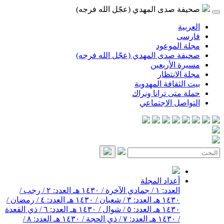
صحيفة صدى المهدي (عجّل الله فرجه)
العربية
فارسی
مجلة الموعود
صحيفة صدى المهدي (عجّل الله فرجه)
مسيرة الأربعين
مجلة الانتظار
بيت الثقافة المهدوية
حملة متى ترانا ونراك
التواصل الاجتماعي
أعداد المجلة
العدد: ١ / جمادي الآخرة / ١٤٣٠ هـ
العدد: ٢ / رجب /
١٤٣٠ هـ
العدد: ٣ / شعبان / ١٤٣٠ هـ
العدد: ٤ / رمضان /
١٤٣٠ هـ
العدد: ٥ / شوال / ١٤٣٠ هـ
العدد: ٦ / ذي القعدة
/ ١٤٣٠ هـ
العدد: ٧ / ذي الحجة / ١٤٣٠ هـ
العدد: ٨ /