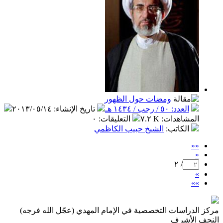
ومضات حول الظهور
العدد: ٥٠ / رجب / ١٤٣٤ هـ
تاريخ الإنشاء
:
٢٠١٣/٠٥/١٤
المشاهدات
:
٧.٢ K
التعليقات
:
٠
الكاتب
:
الشيخ حبيب الكاظمي
««
«
/ ٢
»
»»
مركز الدراسات التخصصية في الإمام المهدي (عجّل الله فرجه)
النجف الأشرف