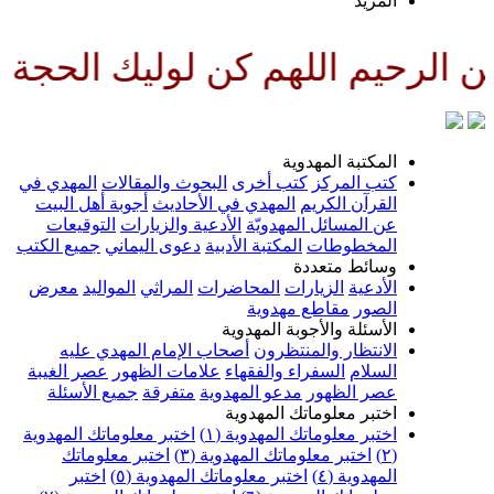
لمزيد
للهم كن لوليك الحجة بن الحسن صل
لمكتبة المهدوية
تب المركز
كتب أخرى
البحوث والمقالات
المهدي في
لقرآن الكريم
المهدي في الأحاديث
أجوبة أهل البيت
ن المسائل المهدويّة
الأدعية والزيارات
التوقيعات
لمخطوطات
المكتبة الأدبية
دعوى اليماني
جميع الكتب
سائط متعددة
لأدعية
الزيارات
المحاضرات
المراثي
المواليد
معرض
لصور
مقاطع مهدوية
لأسئلة والأجوبة المهدوية
لانتظار والمنتظرون
أصحاب الإمام المهدي عليه
لسلام
السفراء والفقهاء
علامات الظهور
عصر الغيبة
صر الظهور
مدعو المهدوية
متفرقة
جميع الأسئلة
ختبر معلوماتك المهدوية
ختبر معلوماتك المهدوية (١)
اختبر معلوماتك المهدوية
اختبر معلوماتك المهدوية (٣)
اختبر معلوماتك
لمهدوية (٤)
اختبر معلوماتك المهدوية (٥)
اختبر