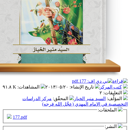
ز
تاريخ الإنشاء
:
٢٠١٣/٠٥/٢٠
المشاهدات
:
٩١.٨ K
٢
سيد منير الخباز
المحقّق
:
مركز الدراسات
لإمام المهدي (عجَّل الله فرجه)
ت:
177.pdf