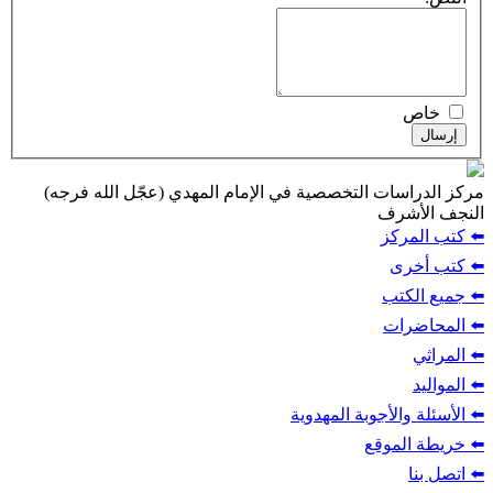
ت التخصصية في الإمام المهدي (عجّل الله فرجه)
ف
ز
ب
أجوبة المهدوية
وقع