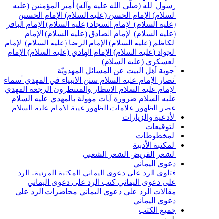
سول الله (صلّى الله عليه وآله)
أمير المؤمنين (عليه
لسلام)
الإمام الحسن (عليه السلام)
الإمام الحسين
عليه السلام)
الإمام السجاد (عليه السلام)
الإمام الباقر
عليه السلام)
الإمام الصادق (عليه السلام)
الإمام
لكاظم (عليه السلام)
الإمام الرضا (عليه السلام)
الإمام
لجواد (عليه السلام)
الإمام الهادي (عليه السلام)
الإمام
لعسكري (عليه السلام)
جوبة أهل البيت عن المسائل المهدويّة
نصار الإمام عليه السلام
سنن الانبياء في المهدي
أسماء
لإمام عليه السلام
الانتظار والمنتظرون
الرجعة
المهدي
ليه السلام ضرورة
آيات مؤولة بالمهدي عليه السلام
صر الظهور
علامات الظهور
غيبة الامام عليه السلام
لأدعية والزيارات
لتوقيعات
لمخطوطات
لمكتبة الأدبية
لشعر القريض
الشعر الشعبي
عوى اليماني
تاوى الرد على دعوى اليماني
المكتبة المرئية- الرد
لى دعوى اليماني
كتب الرد على دعوى اليماني
قالات الرد على دعوى اليماني
محاضرات الرد على
عوى اليماني
ميع الكتب