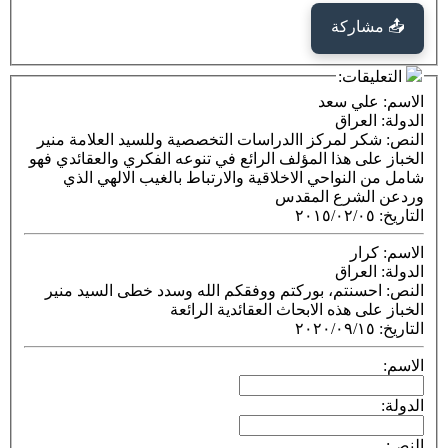
كة
ت:
 سعد
راق
 لمركز االدراسات التخصصية وللسيد العلامة منير
هذا المؤلف الرائع في تنوعه الفكري والعقائدي فهو
واحي الاخلاقية والارتباط بالغيب الالهي الذي
رع المقدس
٢٠١٥/٠٢
راق
نتم، بوركتم ووفقكم الله وسدد خطى السيد منير
هذه الابحاث العقائدية الرائعة
٢٠٢٠/٠٩