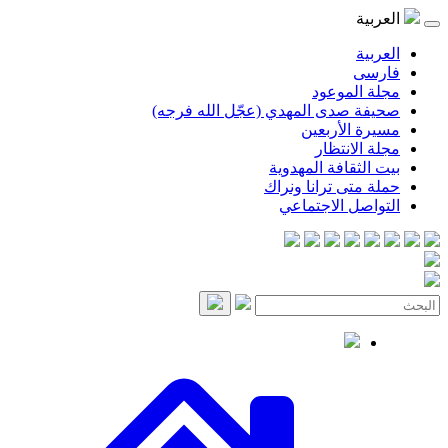
موعود
صدى المهدي (عجّل الله فرجه)
لأربعين
انتظار
قافة المهدوية
ى ترانا ونراك
 الاجتماعي