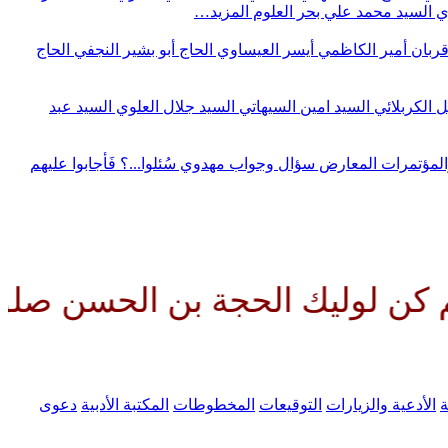
وي
السيد محمد علي بحر العلوم
المزيد…
قربان
أمير الكاظمي
أيسر العيساوي
الحاج أبو بشير النجفي
الحاج
ل الكربلائي
السيد امين السيهاتي
السيد جلال العلوي
السيد عبد
المؤتمرات
المعارض
سؤال وجواب مهدوي
سُئلوا...؟ فَأجابوا عليهم
يك الحجة بن الحسن صلواتك عليه 
ة
الأدعية والزيارات
التوقيعات
المخطوطات
المكتبة الأدبية
دعوى