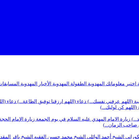
ة
اختبر معلوماتك المهدوية
الطفولة المهدوية
الأخبار المهدوية
المسابقات
بة (اللهم عرفني نفسك...)
دعاء (اللهم ارزقنا توفيق الطاعة...)
دعاء (ال
(اللهم كن لوليك...)
...)
زيارة الامام المهدي عليه السلام في يوم الجمعة
زيارة الإمام الحجة
ي صاحب الزمان...)
كوراني
الشيخ أحمد الوائلي
الشيخ محمد حسين الفقيه
الشيخ باقر المق