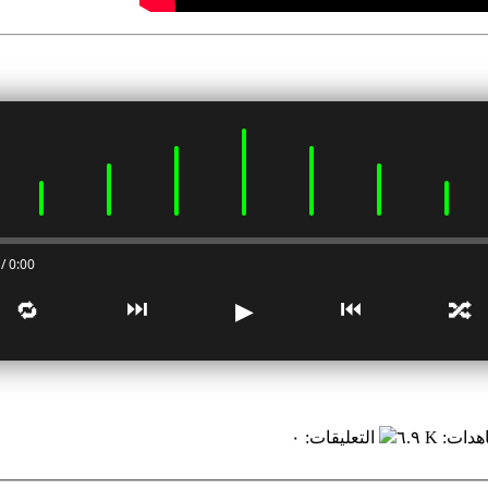
0:00 / 0:00
⏭
⏮
🔁
▶
🔀
هدات
:
٦.٩ K
التعليقات
:
٠