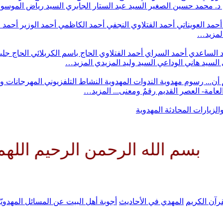
د. محمد حسين الصغير
السيد عبد الستار الجابري
السيد رياض الموس
أحمد العويناتي
أحمد الفتلاوي النجفي
أحمد الكاظمي
أحمد الوزير
أحمد 
لمزيد…
 الساعدي
أحمد السراي
أحمد الفتلاوي
الحاج باسم الكربلائي
الحاج جلي
السيد هاني الوداعي
السيد وليد المزيدي
المزيد…
أن...
رسوم مهدوية
الندوات المهدوية
النشاط التلفزيوني
المهرجانات و
 العامة- العصر القديم
رقمٌ ومعنى...
المزيد…
والزيارات
المحادثة المهدوية
لله الرحمن الرحيم اللهم كن لول
رآن الكريم
المهدي في الأحاديث
أجوبة أهل البيت عن المسائل المهدويّ