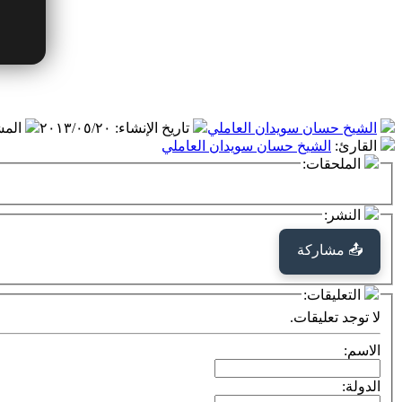
الشيخ حسان سويدان العاملي
تاريخ الإنشاء
:
٢٠١٣/٠٥/٢٠
الم
القارئ
:
الشيخ حسان سويدان العاملي
الملحقات:
النشر:
📤 مشاركة
التعليقات:
لا توجد تعليقات.
الاسم:
الدولة: