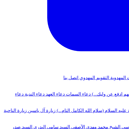
 المهدوية
التقويم المهدوي
اتصل بنا
لهم ادفع عن وليك...)
دعاء السمات
دعاء العهد
دعاء الندبة
دعاء
 عليه السلام (سلام الله الكامل التام...)
زيارة آل ياسين
زيارة الناحية
دسي
الشيخ محمد مهدي الآصفي
السيد سامي البدري
السيد صدر