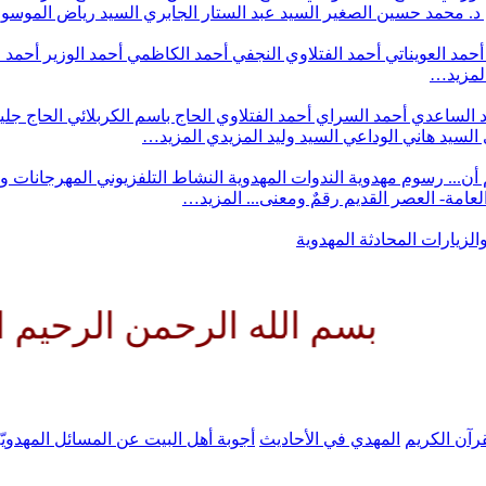
د. محمد حسين الصغير
السيد عبد الستار الجابري
السيد رياض الموس
أحمد العويناتي
أحمد الفتلاوي النجفي
أحمد الكاظمي
أحمد الوزير
أحمد 
لمزيد…
 الساعدي
أحمد السراي
أحمد الفتلاوي
الحاج باسم الكربلائي
الحاج جلي
السيد هاني الوداعي
السيد وليد المزيدي
المزيد…
أن...
رسوم مهدوية
الندوات المهدوية
النشاط التلفزيوني
المهرجانات و
 العامة- العصر القديم
رقمٌ ومعنى...
المزيد…
والزيارات
المحادثة المهدوية
سم الله الرحمن الرحيم اللهم كن
رآن الكريم
المهدي في الأحاديث
أجوبة أهل البيت عن المسائل المهدويّ