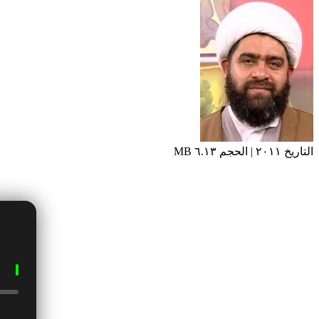
التاريخ ٢٠١١ | الحجم ٦.١٣ MB