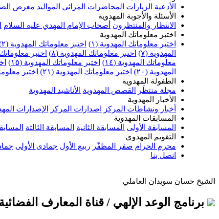
الأدعية
الزيارات
المحاضرات
المراثي
المواليد
معرض الصو
الأسئلة والأجوبة المهدوية
الانتظار والمنتظرون
أصحاب الإمام المهدي عليه السلام
ا
اختبر معلوماتك المهدوية
اختبر معلوماتك المهدوية (١)
اختبر معلوماتك المهدوية (٢)
المهدوية (٧)
اختبر معلوماتك المهدوية (٨)
اختبر معلوماتك ا
معلوماتك المهدوية (١٤)
اختبر معلوماتك المهدوية (١٥)
اخت
المهدوية (٢٠)
اختبر معلوماتك المهدوية (٢١)
اختبر معلوماتك
الطفولة المهدوية
مجلة منتظَر
القصص المهدوية
الأناشيد المهدوية
الأخبار المهدوية
أخبار ونشاطات المركز
اصدارات المركز
الإصدارات المهد
المسابقات المهدوية
المسابقة الأولى
المسابقة الثانية
المسابقة الثالثة
المسابقة
التقويم المهدوي
محرم الحرام
صفر المظفّر
ربيع الأول
جمادى الأولى
جماد
اتصل بنا
الشيخ حسان سويدان العاملي
برنامج الوعد الإلهي / قناة المعارف الفضائية (١٣