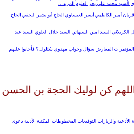
وي
السيد محمد علي بحر العلوم
المزيد…
قربان
أمير الكاظمي
أيسر العيساوي
الحاج أبو بشير النجفي
الحاج
ل الكربلائي
السيد امين السيهاتي
السيد جلال العلوي
السيد عبد
المؤتمرات
المعارض
سؤال وجواب مهدوي
سُئلوا...؟ فَأجابوا عليهم
 لوليك الحجة بن الحسن صلواتك ع
ة
الأدعية والزيارات
التوقيعات
المخطوطات
المكتبة الأدبية
دعوى