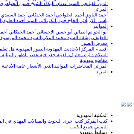
الدين القبانجي
السيد عدنان البكاء
الشيخ حسن الجواهري
المراثي
أحمد الباوي
أحمد الحلواجي
أحمد الخيكاني
أحمد السعدي
باسم الكربلائي
الحاج جليل الكربلائي
السيد أحمد العلوي
ا
المواليد
أبو الحواتم الطائي
أبو حسن الإحسائي
أحمد الخيكاني
أحمد
اللطيف بوشقة
السيد محمد المكي
السيد محمد الموسوي
معرض الصور
أقسام المركز
الأحاديث المهدوية
الصور المهدوية
هل تعلم 
السلام
دائرة معارف الغيبة
جغرافية عصر الظهور
النيابة
مقاطع مهدوية
المراثي
المحاضرات
المواليد
النعي
الأشعار
عامة
الأدعية 
المزيد
ب
المكتبة المهدوية
كتب المركز
كتب أخرى
البحوث والمقالات
المهدي في الق
اليماني
جميع الكتب
وسائط متعددة