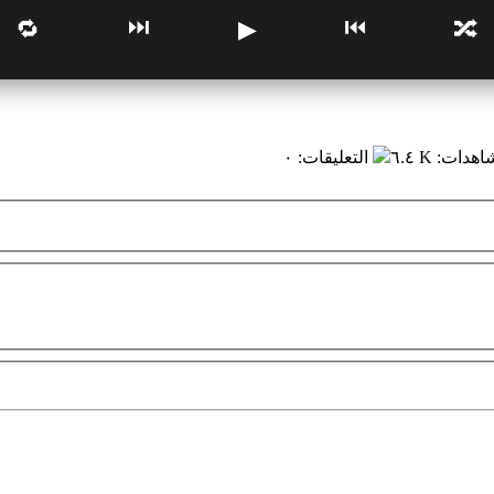
⏭
⏮
🔁
▶
🔀
شاهدات
:
٦.٤ K
التعليقات
:
٠