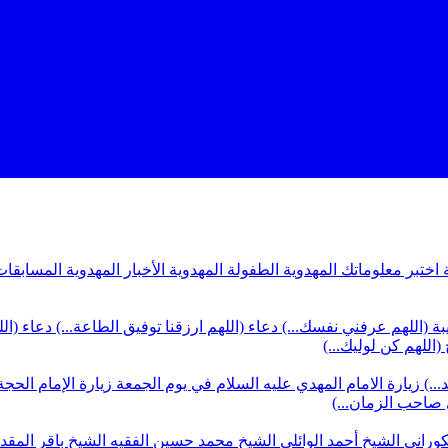
ة
اختبر معلوماتك المهدوية
الطفولة المهدوية
الأخبار المهدوية
المسابقات
بة (اللهم عرفني نفسك...)
دعاء (اللهم ارزقنا توفيق الطاعة...)
دعاء (ال
(اللهم كن لوليك...)
...)
زيارة الامام المهدي عليه السلام في يوم الجمعة
زيارة الإمام الحجة
ي صاحب الزمان...)
كوراني
الشيخ أحمد الوائلي
الشيخ محمد حسين الفقيه
الشيخ باقر المق