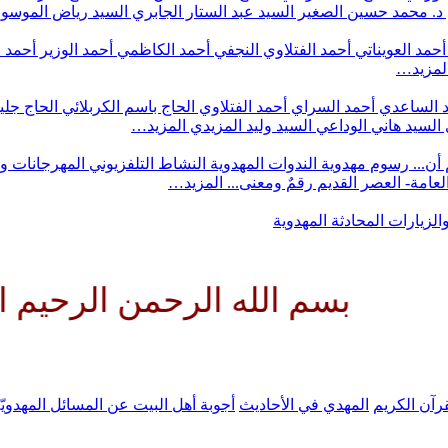
د. محمد حسين الصغير
السيد عبد الستار الجابري
السيد رياض الموس
أحمد العويناتي
أحمد الفتلاوي النجفي
أحمد الكاظمي
أحمد الوزير
أحمد 
لمزيد…
 الساعدي
أحمد السراي
أحمد الفتلاوي
الحاج باسم الكربلائي
الحاج جلي
السيد هاني الوداعي
السيد وليد المزيدي
المزيد…
أن...
رسوم مهدوية
الندوات المهدوية
النشاط التلفزيوني
المهرجانات و
 العامة- العصر القديم
رقمٌ ومعنى...
المزيد…
والزيارات
المحادثة المهدوية
 الله الرحمن الرحيم اللهم كن ل
رآن الكريم
المهدي في الأحاديث
أجوبة أهل البيت عن المسائل المهدويّ