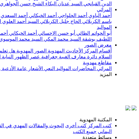
الدين القبانجي
السيد عدنان البكاء
الشيخ حسن الجواهري
المراثي
أحمد الباوي
أحمد الحلواجي
أحمد الخيكاني
أحمد السعدي
باسم الكربلائي
الحاج جليل الكربلائي
السيد أحمد العلوي
ا
المواليد
أبو الحواتم الطائي
أبو حسن الإحسائي
أحمد الخيكاني
أحمد
اللطيف بوشقة
السيد محمد المكي
السيد محمد الموسوي
معرض الصور
أقسام المركز
الأحاديث المهدوية
الصور المهدوية
هل تعلم 
السلام
دائرة معارف الغيبة
جغرافية عصر الظهور
النيابة
مقاطع مهدوية
المراثي
المحاضرات
المواليد
النعي
الأشعار
عامة
الأدعية 
المزيد
بسم
المكتبة المهدوية
كتب المركز
كتب أخرى
البحوث والمقالات
المهدي في الق
اليماني
جميع الكتب
وسائط متعددة