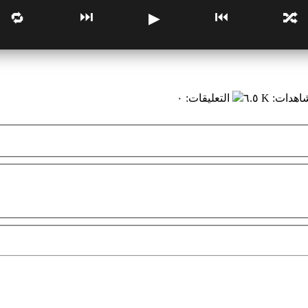
⏭
⏮
🔁
▶
🔀
شاهدات
:
٦.٥ K
التعليقات
:
٠