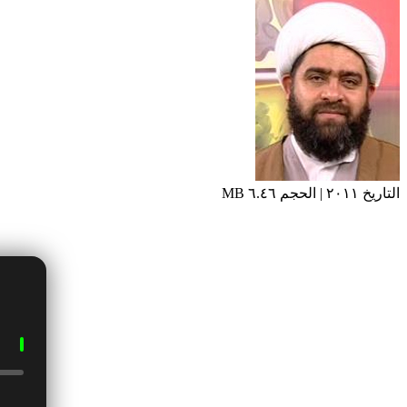
التاريخ ٢٠١١ | الحجم ٦.٤٦ MB