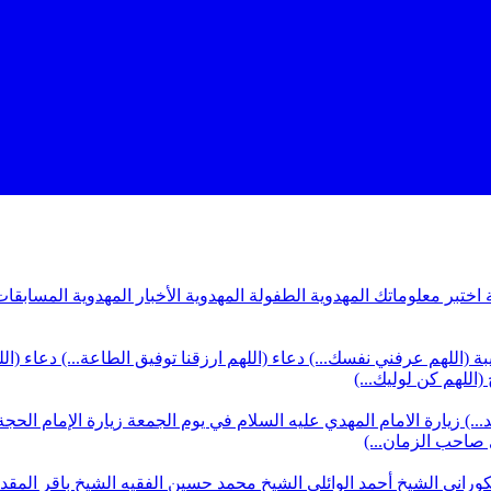
ة
اختبر معلوماتك المهدوية
الطفولة المهدوية
الأخبار المهدوية
المسابقات
بة (اللهم عرفني نفسك...)
دعاء (اللهم ارزقنا توفيق الطاعة...)
دعاء (ال
(اللهم كن لوليك...)
...)
زيارة الامام المهدي عليه السلام في يوم الجمعة
زيارة الإمام الحجة
ي صاحب الزمان...)
كوراني
الشيخ أحمد الوائلي
الشيخ محمد حسين الفقيه
الشيخ باقر المق