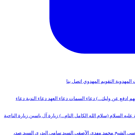
 المهدوية
التقويم المهدوي
اتصل بنا
لهم ادفع عن وليك...)
دعاء السمات
دعاء العهد
دعاء الندبة
دعاء
 عليه السلام (سلام الله الكامل التام...)
زيارة آل ياسين
زيارة الناحية
دسي
الشيخ محمد مهدي الآصفي
السيد سامي البدري
السيد صدر