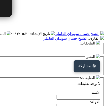
الشيخ حسان سويدان العاملي
تاريخ الإنشاء
:
٢٠١٣/٠٥/٢٠
الم
القارئ
:
الشيخ حسان سويدان العاملي
الملحقات:
النشر:
📤 مشاركة
التعليقات:
لا توجد تعليقات.
الاسم:
الدولة: