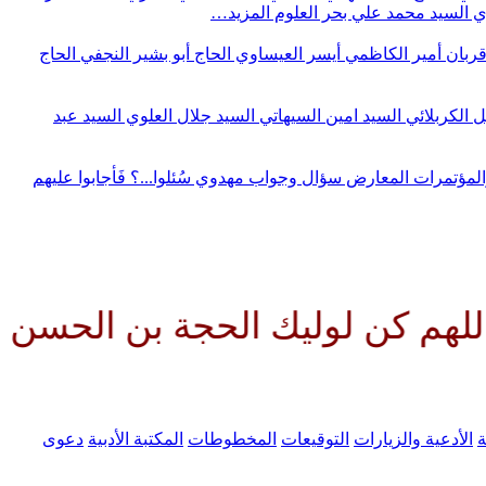
وي
السيد محمد علي بحر العلوم
المزيد…
قربان
أمير الكاظمي
أيسر العيساوي
الحاج أبو بشير النجفي
الحاج
ل الكربلائي
السيد امين السيهاتي
السيد جلال العلوي
السيد عبد
المؤتمرات
المعارض
سؤال وجواب مهدوي
سُئلوا...؟ فَأجابوا عليهم
وليك الحجة بن الحسن صلواتك علي
ة
الأدعية والزيارات
التوقيعات
المخطوطات
المكتبة الأدبية
دعوى