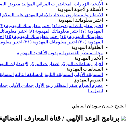
الأدعية
الزيارات
المحاضرات
المراثي
المواليد
معرض الصو
الأسئلة والأجوبة المهدوية
الانتظار والمنتظرون
أصحاب الإمام المهدي عليه السلام
ا
اختبر معلوماتك المهدوية
اختبر معلوماتك المهدوية (١)
اختبر معلوماتك المهدوية (٢)
المهدوية (٧)
اختبر معلوماتك المهدوية (٨)
اختبر معلوماتك ا
معلوماتك المهدوية (١٤)
اختبر معلوماتك المهدوية (١٥)
اخت
المهدوية (٢٠)
اختبر معلوماتك المهدوية (٢١)
اختبر معلوماتك
الطفولة المهدوية
مجلة منتظَر
القصص المهدوية
الأناشيد المهدوية
الأخبار المهدوية
أخبار ونشاطات المركز
اصدارات المركز
الإصدارات المهد
المسابقات المهدوية
المسابقة الأولى
المسابقة الثانية
المسابقة الثالثة
المسابقة
التقويم المهدوي
محرم الحرام
صفر المظفّر
ربيع الأول
جمادى الأولى
جماد
اتصل بنا
الشيخ حسان سويدان العاملي
برنامج الوعد الإلهي / قناة المعارف الفضائية (٩