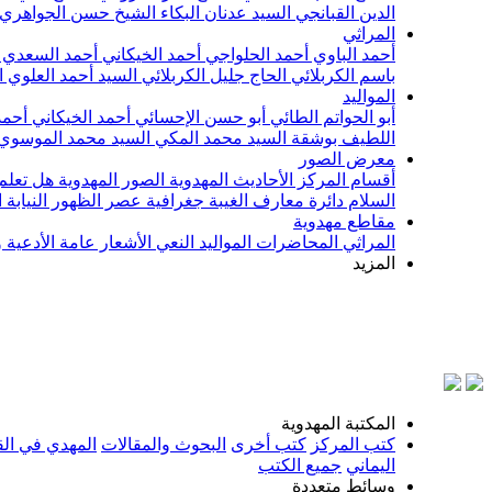
الدين القبانجي
السيد عدنان البكاء
الشيخ حسن الجواهري
المراثي
أحمد الباوي
أحمد الحلواجي
أحمد الخيكاني
أحمد السعدي
باسم الكربلائي
الحاج جليل الكربلائي
السيد أحمد العلوي
ا
المواليد
أبو الحواتم الطائي
أبو حسن الإحسائي
أحمد الخيكاني
أحمد
اللطيف بوشقة
السيد محمد المكي
السيد محمد الموسوي
معرض الصور
أقسام المركز
الأحاديث المهدوية
الصور المهدوية
هل تعلم 
السلام
دائرة معارف الغيبة
جغرافية عصر الظهور
النيابة
مقاطع مهدوية
المراثي
المحاضرات
المواليد
النعي
الأشعار
عامة
الأدعية 
المزيد
بسم
المكتبة المهدوية
كتب المركز
كتب أخرى
البحوث والمقالات
المهدي في الق
اليماني
جميع الكتب
وسائط متعددة