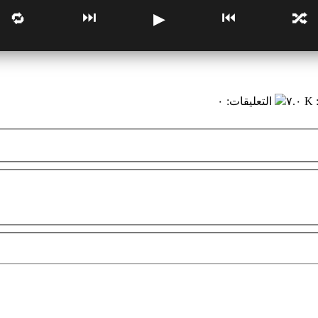
⏭
⏮
🔁
▶
🔀
٧.٠ K
التعليقات
:
٠