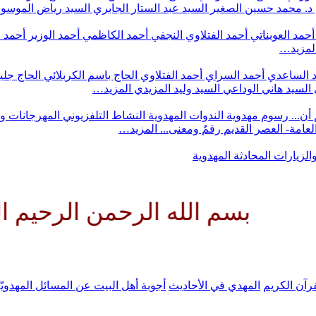
د. محمد حسين الصغير
السيد عبد الستار الجابري
السيد رياض الموس
أحمد العويناتي
أحمد الفتلاوي النجفي
أحمد الكاظمي
أحمد الوزير
أحمد 
لمزيد…
 الساعدي
أحمد السراي
أحمد الفتلاوي
الحاج باسم الكربلائي
الحاج جلي
السيد هاني الوداعي
السيد وليد المزيدي
المزيد…
أن...
رسوم مهدوية
الندوات المهدوية
النشاط التلفزيوني
المهرجانات و
 العامة- العصر القديم
رقمٌ ومعنى...
المزيد…
والزيارات
المحادثة المهدوية
 الله الرحمن الرحيم اللهم كن ل
رآن الكريم
المهدي في الأحاديث
أجوبة أهل البيت عن المسائل المهدويّ