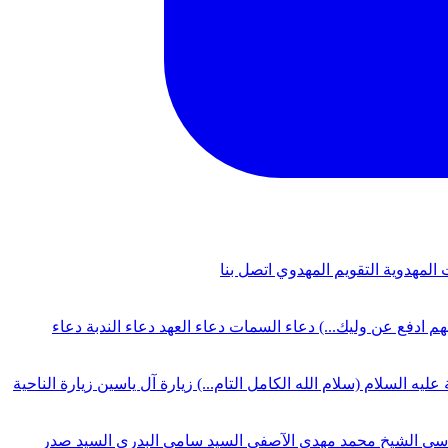
 المهدوية
التقويم المهدوي
اتصل بنا
لهم ادفع عن وليك...)
دعاء السمات
دعاء العهد
دعاء الندبة
دعاء
 عليه السلام (سلام الله الكامل التام...)
زيارة آل ياسين
زيارة الناحية
دسي
الشيخ محمد مهدي الآصفي
السيد سامي البدري
السيد صدر