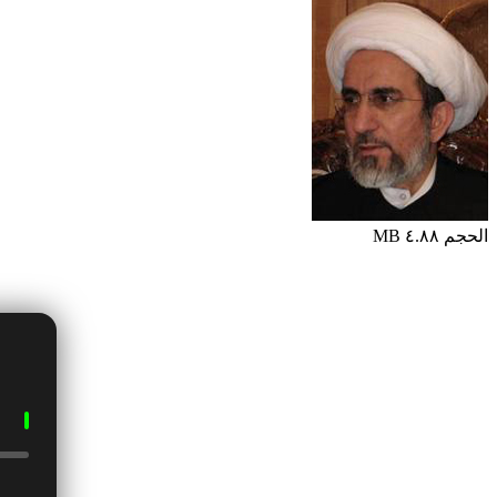
الحجم ٤.٨٨ MB