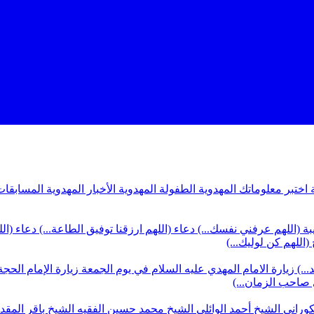
ة
اختبر معلوماتك المهدوية
الطفولة المهدوية
الأخبار المهدوية
المسابقات
بة (اللهم عرفني نفسك...)
دعاء (اللهم ارزقنا توفيق الطاعة...)
دعاء (ال
(اللهم كن لوليك...)
...)
زيارة الامام المهدي عليه السلام في يوم الجمعة
زيارة الإمام الحجة
ي صاحب الزمان...)
كوراني
الشيخ أحمد الوائلي
الشيخ محمد حسين الفقيه
الشيخ باقر المق