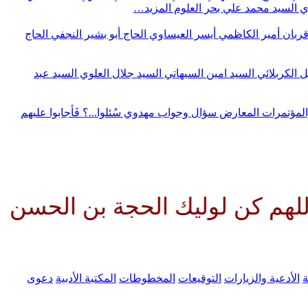
وي
السيد محمد علي بحر العلوم
المزيد…
قربان
أمير الكاظمي
أيسر العيساوي
الحاج أبو بشير النجفي
الحاج
ل الكربلائي
السيد امين السيهاتي
السيد جلال العلوي
السيد عبد
المؤتمرات
المعارض
سؤال وجواب مهدوي
سُئلوا...؟ فَأجابوا عليهم
وليك الحجة بن الحسن صلواتك عليه
ة
الأدعية والزيارات
التوقيعات
المخطوطات
المكتبة الأدبية
دعوى