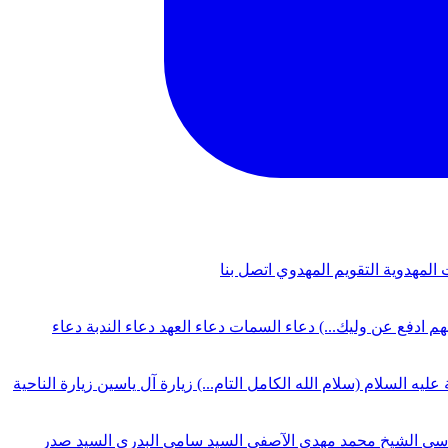
 المهدوية
التقويم المهدوي
اتصل بنا
لهم ادفع عن وليك...)
دعاء السمات
دعاء العهد
دعاء الندبة
دعاء
 عليه السلام (سلام الله الكامل التام...)
زيارة آل ياسين
زيارة الناحية
دسي
الشيخ محمد مهدي الآصفي
السيد سامي البدري
السيد صدر