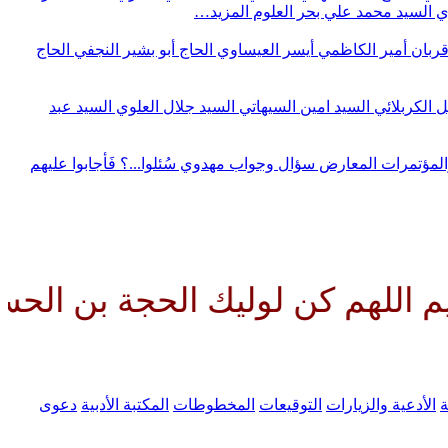
وي
السيد محمد علي بحر العلوم
المزيد…
قربان
أمير الكاظمي
أيسر العيساوي
الحاج أبو بشير النجفي
الحاج
ل الكربلائي
السيد امين السيهاتي
السيد جلال العلوي
السيد عبد
المؤتمرات
المعارض
سؤال وجواب مهدوي
سُئلوا...؟ فَأجابوا عليهم
كن لوليك الحجة بن الحسن صلواتك 
ة
الأدعية والزيارات
التوقيعات
المخطوطات
المكتبة الأدبية
دعوى