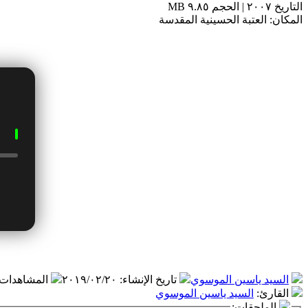
التاريخ ٢٠٠٧ | الحجم ٩.٨٥ MB
المكان: العتبة الحسينية المقدسة
السيد ياسين الموسوي
تاريخ الإنشاء
:
٢٠١٩/٠٢/٢٠
المشاهدات
القارئ
:
السيد ياسين الموسوي
الملحقات: