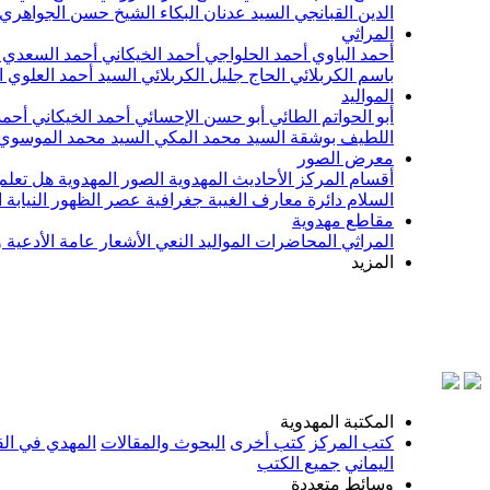
الدين القبانجي
السيد عدنان البكاء
الشيخ حسن الجواهري
المراثي
أحمد الباوي
أحمد الحلواجي
أحمد الخيكاني
أحمد السعدي
باسم الكربلائي
الحاج جليل الكربلائي
السيد أحمد العلوي
ا
المواليد
أبو الحواتم الطائي
أبو حسن الإحسائي
أحمد الخيكاني
أحمد
اللطيف بوشقة
السيد محمد المكي
السيد محمد الموسوي
معرض الصور
أقسام المركز
الأحاديث المهدوية
الصور المهدوية
هل تعلم 
السلام
دائرة معارف الغيبة
جغرافية عصر الظهور
النيابة
مقاطع مهدوية
المراثي
المحاضرات
المواليد
النعي
الأشعار
عامة
الأدعية 
المزيد
المكتبة المهدوية
كتب المركز
كتب أخرى
البحوث والمقالات
المهدي في الق
اليماني
جميع الكتب
وسائط متعددة