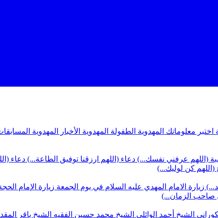
ة
اختبر معلوماتك المهدوية
الطفولة المهدوية
الأخبار المهدوية
المسابقات
بة (اللهم عرفني نفسك...)
دعاء (اللهم ارزقنا توفيق الطاعة...)
دعاء (ال
(اللهم كن لوليك...)
...)
زيارة الامام المهدي عليه السلام في يوم الجمعة
زيارة الإمام الحجة
ي صاحب الزمان...)
كوراني
الشيخ أحمد الوائلي
الشيخ محمد حسين الفقيه
الشيخ باقر المق