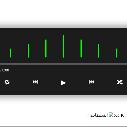
0:00 / 0:00
⏭
⏮
🔁
▶
🔀
:
٥.٤ K
التعليقات
:
٠