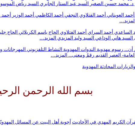
د. محمد حسين الصغير
السيد عبد الستار الجابري
السيد رياض الموس
أحمد العويناتي
أحمد الفتلاوي النجفي
أحمد الكاظمي
أحمد الوزير
أحمد 
لمزيد…
 الساعدي
أحمد السراي
أحمد الفتلاوي
الحاج باسم الكربلائي
الحاج جلي
السيد هاني الوداعي
السيد وليد المزيدي
المزيد…
أن...
رسوم مهدوية
الندوات المهدوية
النشاط التلفزيوني
المهرجانات و
 العامة- العصر القديم
رقمٌ ومعنى...
المزيد…
والزيارات
المحادثة المهدوية
بسم الله الرحمن الرحيم اللهم 
رآن الكريم
المهدي في الأحاديث
أجوبة أهل البيت عن المسائل المهدويّ