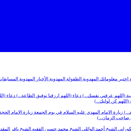
ة
اختبر معلوماتك المهدوية
الطفولة المهدوية
الأخبار المهدوية
المسابقات
بة (اللهم عرفني نفسك...)
دعاء (اللهم ارزقنا توفيق الطاعة...)
دعاء (ال
(اللهم كن لوليك...)
...)
زيارة الامام المهدي عليه السلام في يوم الجمعة
زيارة الإمام الحجة
ي صاحب الزمان...)
كوراني
الشيخ أحمد الوائلي
الشيخ محمد حسين الفقيه
الشيخ باقر المق