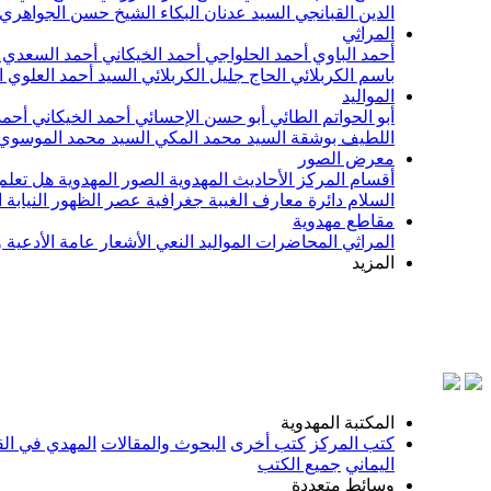
الدين القبانجي
السيد عدنان البكاء
الشيخ حسن الجواهري
المراثي
أحمد الباوي
أحمد الحلواجي
أحمد الخيكاني
أحمد السعدي
باسم الكربلائي
الحاج جليل الكربلائي
السيد أحمد العلوي
ا
المواليد
أبو الحواتم الطائي
أبو حسن الإحسائي
أحمد الخيكاني
أحمد
اللطيف بوشقة
السيد محمد المكي
السيد محمد الموسوي
معرض الصور
أقسام المركز
الأحاديث المهدوية
الصور المهدوية
هل تعلم 
السلام
دائرة معارف الغيبة
جغرافية عصر الظهور
النيابة
مقاطع مهدوية
المراثي
المحاضرات
المواليد
النعي
الأشعار
عامة
الأدعية 
المزيد
بسم
المكتبة المهدوية
كتب المركز
كتب أخرى
البحوث والمقالات
المهدي في الق
اليماني
جميع الكتب
وسائط متعددة