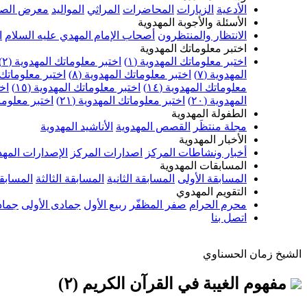
الأدعية
الزيارات
المحاضرات
المراثي
المواليد
معرض الصو
الأسئلة والأجوبة المهدوية
الانتظار والمنتظرون
أصحاب الإمام المهدي عليه السلام
ا
اختبر معلوماتك المهدوية
اختبر معلوماتك المهدوية (١)
اختبر معلوماتك المهدوية (٢)
المهدوية (٧)
اختبر معلوماتك المهدوية (٨)
اختبر معلوماتك ا
معلوماتك المهدوية (١٤)
اختبر معلوماتك المهدوية (١٥)
اخت
المهدوية (٢٠)
اختبر معلوماتك المهدوية (٢١)
اختبر معلوماتك
الطفولة المهدوية
مجلة منتظَر
القصص المهدوية
الأناشيد المهدوية
الأخبار المهدوية
أخبار ونشاطات المركز
اصدارات المركز
الإصدارات المهد
المسابقات المهدوية
المسابقة الأولى
المسابقة الثانية
المسابقة الثالثة
المسابقة
التقويم المهدوي
محرم الحرام
صفر المظفّر
ربيع الأول
جمادى الأولى
جماد
اتصل بنا
الشيخ زمان الحسناوي
مفهوم الغيبة في القرآن الكريم (٢)