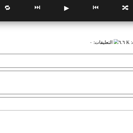
⏭
⏮
🔁
▶
🔀
:
٦.٦ K
التعليقات
:
٠