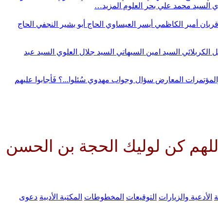
وي
السيد محمد علي بحر العلوم
المزيد…
قربان
أمير الكاظمي
أيسر العيساوي
الحاج أبو بشير النجفي
الحاج
ل الكربلائي
السيد امين السيهاتي
السيد جلال العلوي
السيد عبد
المؤتمرات
المعارض
سؤال وجواب مهدوي
سُئلوا...؟ فَأجابوا عليهم
وليك الحجة بن الحسن صلواتك علي
ة
الأدعية والزيارات
التوقيعات
المخطوطات
المكتبة الأدبية
دعوى