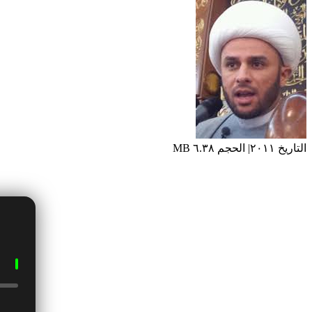
التاريخ ٢٠١١| الحجم ٦.٣٨ MB