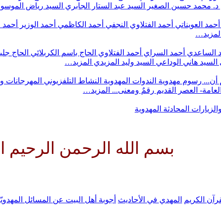
د. محمد حسين الصغير
السيد عبد الستار الجابري
السيد رياض الموس
أحمد العويناتي
أحمد الفتلاوي النجفي
أحمد الكاظمي
أحمد الوزير
أحمد 
لمزيد…
 الساعدي
أحمد السراي
أحمد الفتلاوي
الحاج باسم الكربلائي
الحاج جلي
السيد هاني الوداعي
السيد وليد المزيدي
المزيد…
أن...
رسوم مهدوية
الندوات المهدوية
النشاط التلفزيوني
المهرجانات و
 العامة- العصر القديم
رقمٌ ومعنى...
المزيد…
والزيارات
المحادثة المهدوية
 الله الرحمن الرحيم اللهم كن ل
رآن الكريم
المهدي في الأحاديث
أجوبة أهل البيت عن المسائل المهدويّ