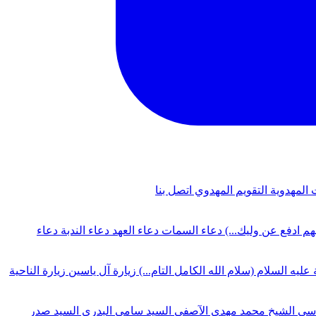
 المهدوية
التقويم المهدوي
اتصل بنا
لهم ادفع عن وليك...)
دعاء السمات
دعاء العهد
دعاء الندبة
دعاء
 عليه السلام (سلام الله الكامل التام...)
زيارة آل ياسين
زيارة الناحية
دسي
الشيخ محمد مهدي الآصفي
السيد سامي البدري
السيد صدر