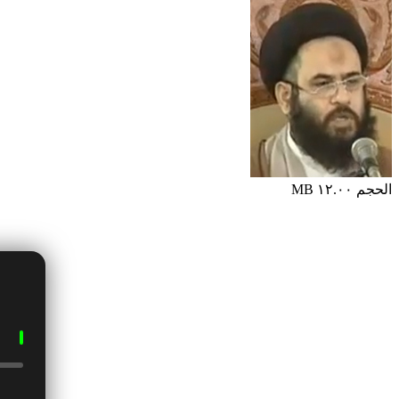
الحجم ١٢.٠٠ MB