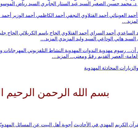
د. محمد حسين الصغير
السيد عبد الستار الجابري
السيد رياض الموس
أحمد العويناتي
أحمد الفتلاوي النجفي
أحمد الكاظمي
أحمد الوزير
أحمد 
لمزيد…
 الساعدي
أحمد السراي
أحمد الفتلاوي
الحاج باسم الكربلائي
الحاج جلي
السيد هاني الوداعي
السيد وليد المزيدي
المزيد…
أن...
رسوم مهدوية
الندوات المهدوية
النشاط التلفزيوني
المهرجانات و
 العامة- العصر القديم
رقمٌ ومعنى...
المزيد…
والزيارات
المحادثة المهدوية
 الله الرحمن الرحيم اللهم كن ل
رآن الكريم
المهدي في الأحاديث
أجوبة أهل البيت عن المسائل المهدويّ