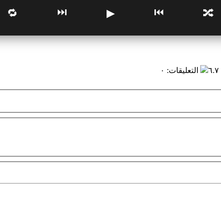
⏭
⏮
🔁
▶
🔀
٦
التعليقات
:
٠