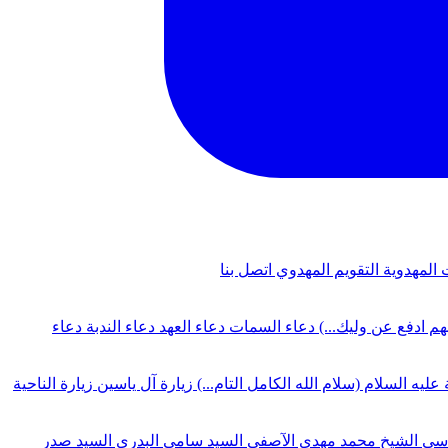
 المهدوية
التقويم المهدوي
اتصل بنا
لهم ادفع عن وليك...)
دعاء السمات
دعاء العهد
دعاء الندبة
دعاء
 عليه السلام (سلام الله الكامل التام...)
زيارة آل ياسين
زيارة الناحية
دسي
الشيخ محمد مهدي الآصفي
السيد سامي البدري
السيد صدر