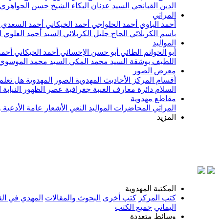
الدين القبانجي
السيد عدنان البكاء
الشيخ حسن الجواهري
المراثي
أحمد الباوي
أحمد الحلواجي
أحمد الخيكاني
أحمد السعدي
باسم الكربلائي
الحاج جليل الكربلائي
السيد أحمد العلوي
ا
المواليد
أبو الحواتم الطائي
أبو حسن الإحسائي
أحمد الخيكاني
أحمد
اللطيف بوشقة
السيد محمد المكي
السيد محمد الموسوي
معرض الصور
أقسام المركز
الأحاديث المهدوية
الصور المهدوية
هل تعلم 
السلام
دائرة معارف الغيبة
جغرافية عصر الظهور
النيابة
مقاطع مهدوية
المراثي
المحاضرات
المواليد
النعي
الأشعار
عامة
الأدعية 
المزيد
بسم
المكتبة المهدوية
كتب المركز
كتب أخرى
البحوث والمقالات
المهدي في الق
اليماني
جميع الكتب
وسائط متعددة