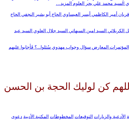
وي
السيد محمد علي بحر العلوم
المزيد…
قربان
أمير الكاظمي
أيسر العيساوي
الحاج أبو بشير النجفي
الحاج
ل الكربلائي
السيد امين السيهاتي
السيد جلال العلوي
السيد عبد
المؤتمرات
المعارض
سؤال وجواب مهدوي
سُئلوا...؟ فَأجابوا عليهم
وليك الحجة بن الحسن صلواتك عليه
ة
الأدعية والزيارات
التوقيعات
المخطوطات
المكتبة الأدبية
دعوى