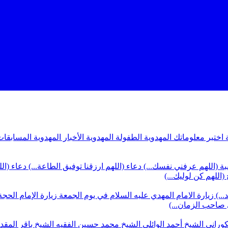
ة
اختبر معلوماتك المهدوية
الطفولة المهدوية
الأخبار المهدوية
المسابقات
بة (اللهم عرفني نفسك...)
دعاء (اللهم ارزقنا توفيق الطاعة...)
دعاء (ال
(اللهم كن لوليك...)
...)
زيارة الامام المهدي عليه السلام في يوم الجمعة
زيارة الإمام الحجة
ي صاحب الزمان...)
كوراني
الشيخ أحمد الوائلي
الشيخ محمد حسين الفقيه
الشيخ باقر المق