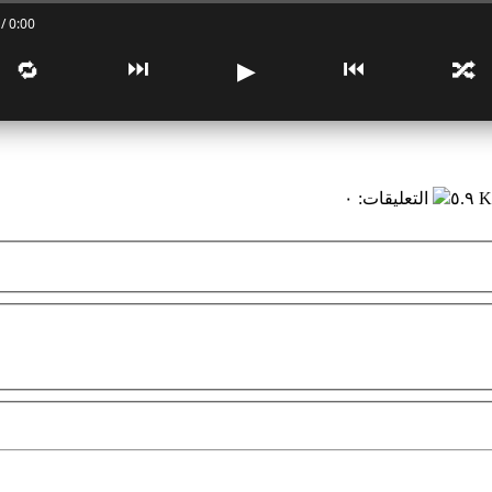
0:00 / 0:00
⏭
⏮
🔁
▶
🔀
٥.٩ K
التعليقات
:
٠