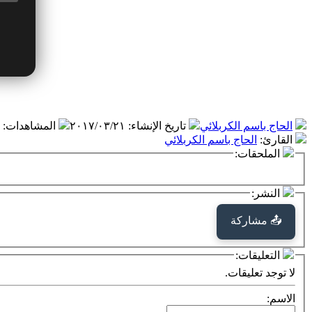
الحاج باسم الكربلائي
تاريخ الإنشاء
:
٢٠١٧/٠٣/٢١
المشاهدات
:
القارئ
:
الحاج باسم الكربلائي
الملحقات:
النشر:
📤 مشاركة
التعليقات:
لا توجد تعليقات.
الاسم: