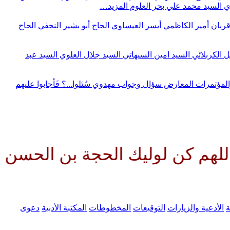
وي
السيد محمد علي بحر العلوم
المزيد…
قربان
أمير الكاظمي
أيسر العيساوي
الحاج أبو بشير النجفي
الحاج
ل الكربلائي
السيد امين السيهاتي
السيد جلال العلوي
السيد عبد
المؤتمرات
المعارض
سؤال وجواب مهدوي
سُئلوا...؟ فَأجابوا عليهم
وليك الحجة بن الحسن صلواتك علي
ة
الأدعية والزيارات
التوقيعات
المخطوطات
المكتبة الأدبية
دعوى