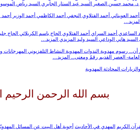
د. محمد حسين الصغير
السيد عبد الستار الجابري
السيد رياض الموس
أحمد العويناتي
أحمد الفتلاوي النجفي
أحمد الكاظمي
أحمد الوزير
أحمد 
لمزيد…
 الساعدي
أحمد السراي
أحمد الفتلاوي
الحاج باسم الكربلائي
الحاج جلي
السيد هاني الوداعي
السيد وليد المزيدي
المزيد…
أن...
رسوم مهدوية
الندوات المهدوية
النشاط التلفزيوني
المهرجانات و
 العامة- العصر القديم
رقمٌ ومعنى...
المزيد…
والزيارات
المحادثة المهدوية
 الله الرحمن الرحيم اللهم كن ل
رآن الكريم
المهدي في الأحاديث
أجوبة أهل البيت عن المسائل المهدويّ