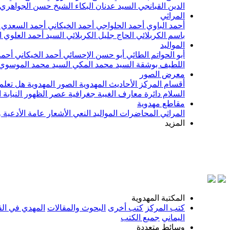
الدين القبانجي
السيد عدنان البكاء
الشيخ حسن الجواهري
المراثي
أحمد الباوي
أحمد الحلواجي
أحمد الخيكاني
أحمد السعدي
باسم الكربلائي
الحاج جليل الكربلائي
السيد أحمد العلوي
ا
المواليد
أبو الحواتم الطائي
أبو حسن الإحسائي
أحمد الخيكاني
أحمد
اللطيف بوشقة
السيد محمد المكي
السيد محمد الموسوي
معرض الصور
أقسام المركز
الأحاديث المهدوية
الصور المهدوية
هل تعلم 
السلام
دائرة معارف الغيبة
جغرافية عصر الظهور
النيابة
مقاطع مهدوية
المراثي
المحاضرات
المواليد
النعي
الأشعار
عامة
الأدعية 
المزيد
بسم
المكتبة المهدوية
كتب المركز
كتب أخرى
البحوث والمقالات
المهدي في الق
اليماني
جميع الكتب
وسائط متعددة