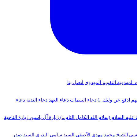
 المهدوية
التقويم المهدوي
اتصل بنا
لهم ادفع عن وليك...)
دعاء السمات
دعاء العهد
دعاء الندبة
دعاء
 عليه السلام (سلام الله الكامل التام...)
زيارة آل ياسين
زيارة الناحية
دسي
الشيخ محمد مهدي الآصفي
السيد سامي البدري
السيد صدر