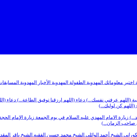
ة
اختبر معلوماتك المهدوية
الطفولة المهدوية
الأخبار المهدوية
المسابقات
بة (اللهم عرفني نفسك...)
دعاء (اللهم ارزقنا توفيق الطاعة...)
دعاء (ال
(اللهم كن لوليك...)
...)
زيارة الامام المهدي عليه السلام في يوم الجمعة
زيارة الإمام الحجة
ي صاحب الزمان...)
كوراني
الشيخ أحمد الوائلي
الشيخ محمد حسين الفقيه
الشيخ باقر المق