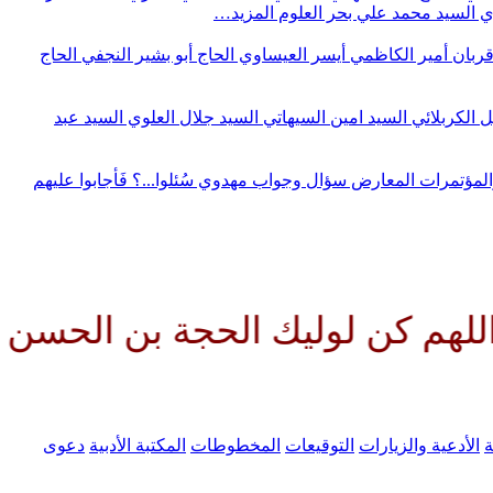
وي
السيد محمد علي بحر العلوم
المزيد…
قربان
أمير الكاظمي
أيسر العيساوي
الحاج أبو بشير النجفي
الحاج
ل الكربلائي
السيد امين السيهاتي
السيد جلال العلوي
السيد عبد
المؤتمرات
المعارض
سؤال وجواب مهدوي
سُئلوا...؟ فَأجابوا عليهم
وليك الحجة بن الحسن صلواتك علي
ة
الأدعية والزيارات
التوقيعات
المخطوطات
المكتبة الأدبية
دعوى