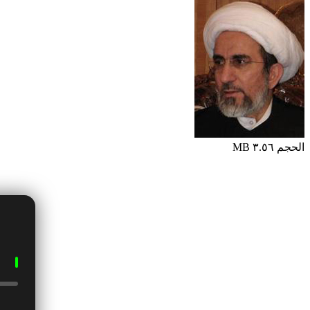
الحجم ٣.٥٦ MB