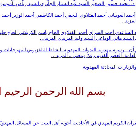
د. محمد حسين الصغير
السيد عبد الستار الجابري
السيد رياض الموس
أحمد العويناتي
أحمد الفتلاوي النجفي
أحمد الكاظمي
أحمد الوزير
أحمد 
لمزيد…
 الساعدي
أحمد السراي
أحمد الفتلاوي
الحاج باسم الكربلائي
الحاج جلي
السيد هاني الوداعي
السيد وليد المزيدي
المزيد…
أن...
رسوم مهدوية
الندوات المهدوية
النشاط التلفزيوني
المهرجانات و
 العامة- العصر القديم
رقمٌ ومعنى...
المزيد…
والزيارات
المحادثة المهدوية
م الله الرحمن الرحيم اللهم كن ل
رآن الكريم
المهدي في الأحاديث
أجوبة أهل البيت عن المسائل المهدويّ