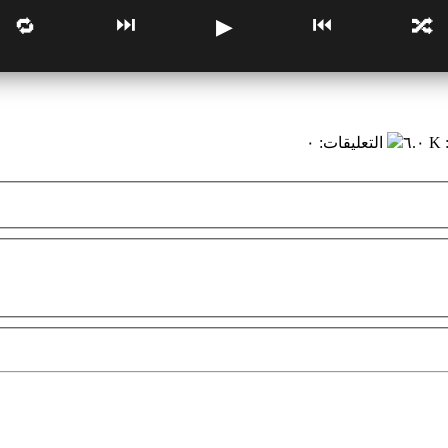
⏭
⏮
🔁
▶
🔀
٦.٠ K
التعليقات
:
٠