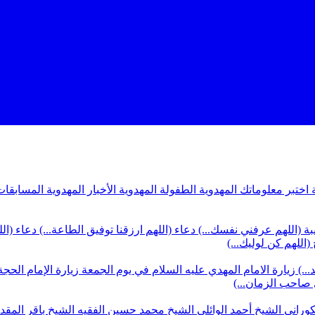
ة
اختبر معلوماتك المهدوية
الطفولة المهدوية
الأخبار المهدوية
المسابقات
بة (اللهم عرفني نفسك...)
دعاء (اللهم ارزقنا توفيق الطاعة...)
دعاء (ال
(اللهم كن لوليك...)
...)
زيارة الامام المهدي عليه السلام في يوم الجمعة
زيارة الإمام الحجة
ي صاحب الزمان...)
كوراني
الشيخ أحمد الوائلي
الشيخ محمد حسين الفقيه
الشيخ باقر المق