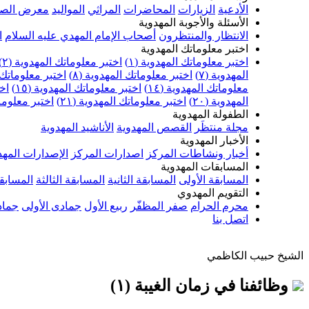
الأدعية
الزيارات
المحاضرات
المراثي
المواليد
معرض الصو
الأسئلة والأجوبة المهدوية
الانتظار والمنتظرون
أصحاب الإمام المهدي عليه السلام
ا
اختبر معلوماتك المهدوية
اختبر معلوماتك المهدوية (١)
اختبر معلوماتك المهدوية (٢)
المهدوية (٧)
اختبر معلوماتك المهدوية (٨)
اختبر معلوماتك ا
معلوماتك المهدوية (١٤)
اختبر معلوماتك المهدوية (١٥)
اخت
المهدوية (٢٠)
اختبر معلوماتك المهدوية (٢١)
اختبر معلوماتك
الطفولة المهدوية
مجلة منتظَر
القصص المهدوية
الأناشيد المهدوية
الأخبار المهدوية
أخبار ونشاطات المركز
اصدارات المركز
الإصدارات المهد
المسابقات المهدوية
المسابقة الأولى
المسابقة الثانية
المسابقة الثالثة
المسابقة
التقويم المهدوي
محرم الحرام
صفر المظفّر
ربيع الأول
جمادى الأولى
جماد
اتصل بنا
الشيخ حبيب الكاظمي
وظائفنا في زمان الغيبة (١)