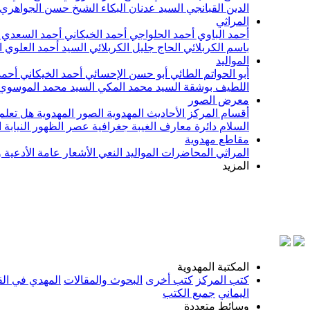
الدين القبانجي
السيد عدنان البكاء
الشيخ حسن الجواهري
المراثي
أحمد الباوي
أحمد الحلواجي
أحمد الخيكاني
أحمد السعدي
باسم الكربلائي
الحاج جليل الكربلائي
السيد أحمد العلوي
ا
المواليد
أبو الحواتم الطائي
أبو حسن الإحسائي
أحمد الخيكاني
أحمد
اللطيف بوشقة
السيد محمد المكي
السيد محمد الموسوي
معرض الصور
أقسام المركز
الأحاديث المهدوية
الصور المهدوية
هل تعلم 
السلام
دائرة معارف الغيبة
جغرافية عصر الظهور
النيابة
مقاطع مهدوية
المراثي
المحاضرات
المواليد
النعي
الأشعار
عامة
الأدعية 
المزيد
بس
المكتبة المهدوية
كتب المركز
كتب أخرى
البحوث والمقالات
المهدي في الق
اليماني
جميع الكتب
وسائط متعددة