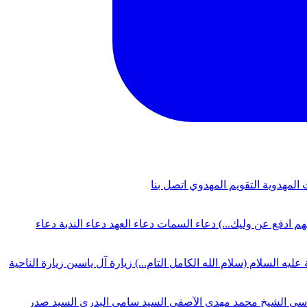
 المهدوية
التقويم المهدوي
اتصل بنا
لهم ادفع عن وليك...)
دعاء السمات
دعاء العهد
دعاء الندبة
دعاء
 عليه السلام (سلام الله الكامل التام...)
زيارة آل ياسين
زيارة الناحية
دسي
الشيخ محمد مهدي الآصفي
السيد سامي البدري
السيد صدر