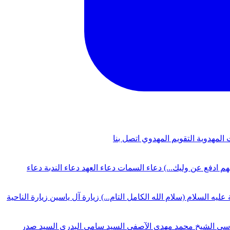
 المهدوية
التقويم المهدوي
اتصل بنا
لهم ادفع عن وليك...)
دعاء السمات
دعاء العهد
دعاء الندبة
دعاء
 عليه السلام (سلام الله الكامل التام...)
زيارة آل ياسين
زيارة الناحية
دسي
الشيخ محمد مهدي الآصفي
السيد سامي البدري
السيد صدر