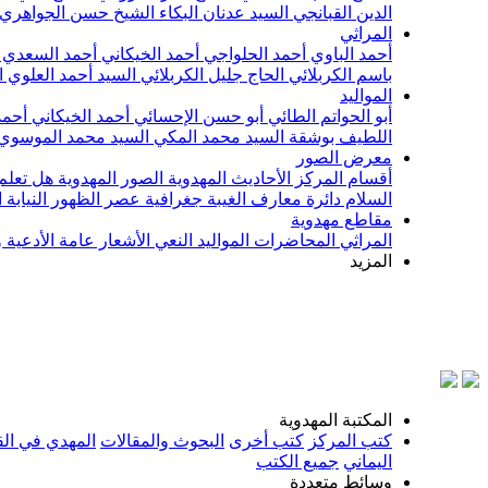
الدين القبانجي
السيد عدنان البكاء
الشيخ حسن الجواهري
المراثي
أحمد الباوي
أحمد الحلواجي
أحمد الخيكاني
أحمد السعدي
باسم الكربلائي
الحاج جليل الكربلائي
السيد أحمد العلوي
ا
المواليد
أبو الحواتم الطائي
أبو حسن الإحسائي
أحمد الخيكاني
أحمد
اللطيف بوشقة
السيد محمد المكي
السيد محمد الموسوي
معرض الصور
أقسام المركز
الأحاديث المهدوية
الصور المهدوية
هل تعلم 
السلام
دائرة معارف الغيبة
جغرافية عصر الظهور
النيابة
مقاطع مهدوية
المراثي
المحاضرات
المواليد
النعي
الأشعار
عامة
الأدعية 
المزيد
المكتبة المهدوية
كتب المركز
كتب أخرى
البحوث والمقالات
المهدي في الق
اليماني
جميع الكتب
وسائط متعددة