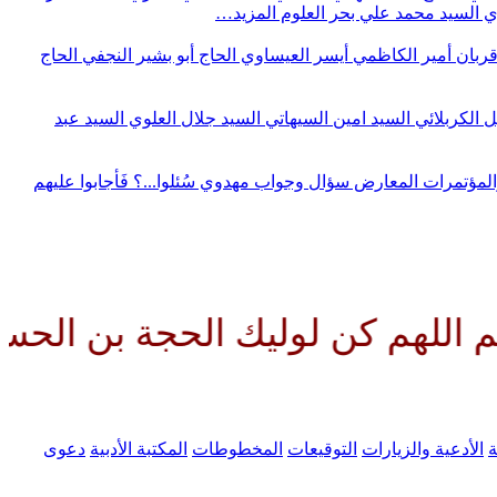
وي
السيد محمد علي بحر العلوم
المزيد…
قربان
أمير الكاظمي
أيسر العيساوي
الحاج أبو بشير النجفي
الحاج
ل الكربلائي
السيد امين السيهاتي
السيد جلال العلوي
السيد عبد
المؤتمرات
المعارض
سؤال وجواب مهدوي
سُئلوا...؟ فَأجابوا عليهم
ن لوليك الحجة بن الحسن صلواتك 
ة
الأدعية والزيارات
التوقيعات
المخطوطات
المكتبة الأدبية
دعوى