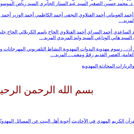
د. محمد حسين الصغير
السيد عبد الستار الجابري
السيد رياض الموس
أحمد العويناتي
أحمد الفتلاوي النجفي
أحمد الكاظمي
أحمد الوزير
أحمد 
لمزيد…
 الساعدي
أحمد السراي
أحمد الفتلاوي
الحاج باسم الكربلائي
الحاج جلي
السيد هاني الوداعي
السيد وليد المزيدي
المزيد…
أن...
رسوم مهدوية
الندوات المهدوية
النشاط التلفزيوني
المهرجانات و
 العامة- العصر القديم
رقمٌ ومعنى...
المزيد…
والزيارات
المحادثة المهدوية
بسم الله الرحمن الرحيم اللهم ك
رآن الكريم
المهدي في الأحاديث
أجوبة أهل البيت عن المسائل المهدويّ