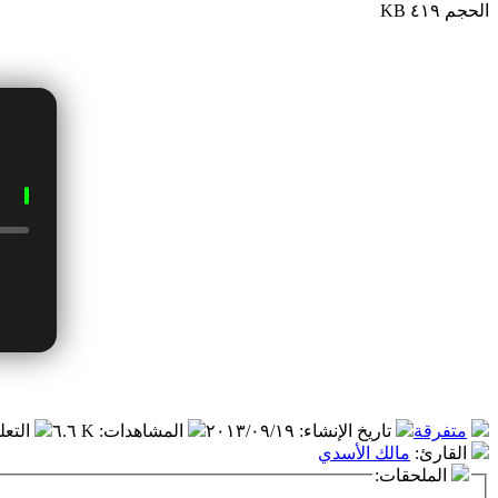
الحجم ٤١٩ KB
متفرقة
تاريخ الإنشاء
:
٢٠١٣/٠٩/١٩
المشاهدات
:
٦.٦ K
التعل
القارئ
:
مالك الأسدي
الملحقات: