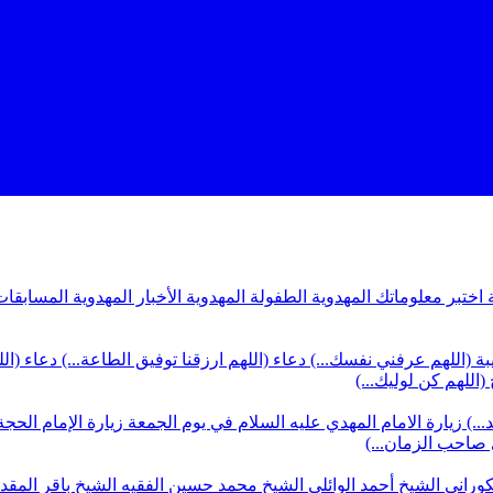
ة
اختبر معلوماتك المهدوية
الطفولة المهدوية
الأخبار المهدوية
المسابقات
بة (اللهم عرفني نفسك...)
دعاء (اللهم ارزقنا توفيق الطاعة...)
دعاء (ال
(اللهم كن لوليك...)
...)
زيارة الامام المهدي عليه السلام في يوم الجمعة
زيارة الإمام الحجة
ي صاحب الزمان...)
كوراني
الشيخ أحمد الوائلي
الشيخ محمد حسين الفقيه
الشيخ باقر المق