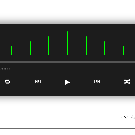
0:00 / 0:00
⏭
⏮
🔁
▶
🔀
يقات
:
٠