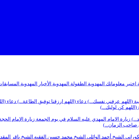
ة
اختبر معلوماتك المهدوية
الطفولة المهدوية
الأخبار المهدوية
المسابقات
بة (اللهم عرفني نفسك...)
دعاء (اللهم ارزقنا توفيق الطاعة...)
دعاء (ال
(اللهم كن لوليك...)
...)
زيارة الامام المهدي عليه السلام في يوم الجمعة
زيارة الإمام الحجة
ي صاحب الزمان...)
كوراني
الشيخ أحمد الوائلي
الشيخ محمد حسين الفقيه
الشيخ باقر المق