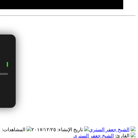
الشيخ جعفر الستري
تاريخ الإنشاء
:
٢٠١٧/١٢/٢٥
المشاهدات
:
K
القارئ
:
الشيخ جعفر الستري