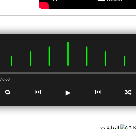
0:00 / 0:00
⏭
⏮
🔁
▶
🔀
٥.٦ 
التعليقات
:
٠