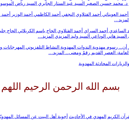
د. محمد حسين الصغير
السيد عبد الستار الجابري
السيد رياض الموس
أحمد العويناتي
أحمد الفتلاوي النجفي
أحمد الكاظمي
أحمد الوزير
أحمد 
لمزيد…
 الساعدي
أحمد السراي
أحمد الفتلاوي
الحاج باسم الكربلائي
الحاج جلي
السيد هاني الوداعي
السيد وليد المزيدي
المزيد…
أن...
رسوم مهدوية
الندوات المهدوية
النشاط التلفزيوني
المهرجانات و
 العامة- العصر القديم
رقمٌ ومعنى...
المزيد…
والزيارات
المحادثة المهدوية
ه الرحمن الرحيم اللهم كن لوليك 
رآن الكريم
المهدي في الأحاديث
أجوبة أهل البيت عن المسائل المهدويّ