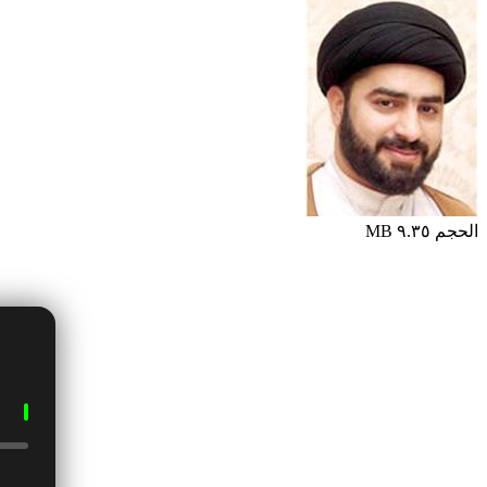
الحجم ٩.٣٥ MB