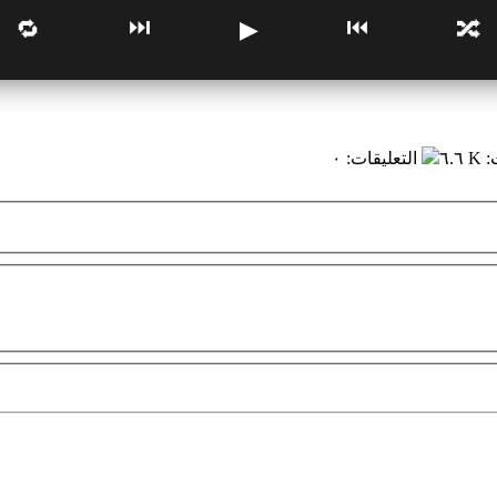
⏭
⏮
🔁
▶
🔀
:
٦.٦ K
التعليقات
:
٠