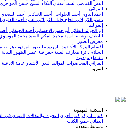
الدين القبانجي
السيد عدنان البكاء
الشيخ حسن الجواهري
المراثي
أحمد الباوي
أحمد الحلواجي
أحمد الخيكاني
أحمد السعدي
باسم الكربلائي
الحاج جليل الكربلائي
السيد أحمد العلوي
ا
المواليد
أبو الحواتم الطائي
أبو حسن الإحسائي
أحمد الخيكاني
أحمد
اللطيف بوشقة
السيد محمد المكي
السيد محمد الموسوي
معرض الصور
أقسام المركز
الأحاديث المهدوية
الصور المهدوية
هل تعلم 
السلام
دائرة معارف الغيبة
جغرافية عصر الظهور
النيابة
مقاطع مهدوية
المراثي
المحاضرات
المواليد
النعي
الأشعار
عامة
الأدعية 
المزيد
بس
المكتبة المهدوية
كتب المركز
كتب أخرى
البحوث والمقالات
المهدي في الق
اليماني
جميع الكتب
وسائط متعددة