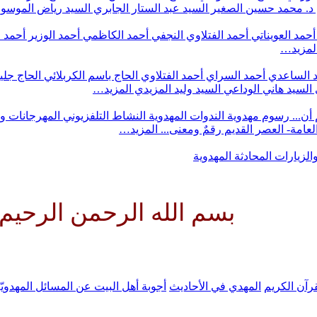
د. محمد حسين الصغير
السيد عبد الستار الجابري
السيد رياض الموس
أحمد العويناتي
أحمد الفتلاوي النجفي
أحمد الكاظمي
أحمد الوزير
أحمد 
لمزيد…
 الساعدي
أحمد السراي
أحمد الفتلاوي
الحاج باسم الكربلائي
الحاج جلي
السيد هاني الوداعي
السيد وليد المزيدي
المزيد…
أن...
رسوم مهدوية
الندوات المهدوية
النشاط التلفزيوني
المهرجانات و
 العامة- العصر القديم
رقمٌ ومعنى...
المزيد…
والزيارات
المحادثة المهدوية
م الله الرحمن الرحيم اللهم كن 
رآن الكريم
المهدي في الأحاديث
أجوبة أهل البيت عن المسائل المهدويّ