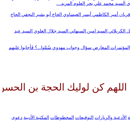
وي
السيد محمد علي بحر العلوم
المزيد…
قربان
أمير الكاظمي
أيسر العيساوي
الحاج أبو بشير النجفي
الحاج
ل الكربلائي
السيد امين السيهاتي
السيد جلال العلوي
السيد عبد
المؤتمرات
المعارض
سؤال وجواب مهدوي
سُئلوا...؟ فَأجابوا عليهم
لوليك الحجة بن الحسن صلواتك عل
ة
الأدعية والزيارات
التوقيعات
المخطوطات
المكتبة الأدبية
دعوى