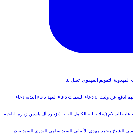
 المهدوية
التقويم المهدوي
اتصل بنا
لهم ادفع عن وليك...)
دعاء السمات
دعاء العهد
دعاء الندبة
دعاء
 عليه السلام (سلام الله الكامل التام...)
زيارة آل ياسين
زيارة الناحية
دسي
الشيخ محمد مهدي الآصفي
السيد سامي البدري
السيد صدر