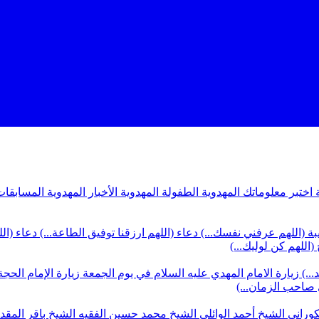
ة
اختبر معلوماتك المهدوية
الطفولة المهدوية
الأخبار المهدوية
المسابقات
بة (اللهم عرفني نفسك...)
دعاء (اللهم ارزقنا توفيق الطاعة...)
دعاء (ال
(اللهم كن لوليك...)
...)
زيارة الامام المهدي عليه السلام في يوم الجمعة
زيارة الإمام الحجة
ي صاحب الزمان...)
كوراني
الشيخ أحمد الوائلي
الشيخ محمد حسين الفقيه
الشيخ باقر المق