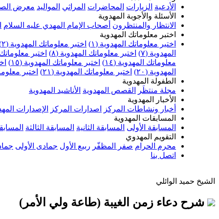
الأدعية
الزيارات
المحاضرات
المراثي
المواليد
معرض الصو
الأسئلة والأجوبة المهدوية
الانتظار والمنتظرون
أصحاب الإمام المهدي عليه السلام
ا
اختبر معلوماتك المهدوية
اختبر معلوماتك المهدوية (١)
اختبر معلوماتك المهدوية (٢)
المهدوية (٧)
اختبر معلوماتك المهدوية (٨)
اختبر معلوماتك ا
معلوماتك المهدوية (١٤)
اختبر معلوماتك المهدوية (١٥)
اخت
المهدوية (٢٠)
اختبر معلوماتك المهدوية (٢١)
اختبر معلوماتك
الطفولة المهدوية
مجلة منتظَر
القصص المهدوية
الأناشيد المهدوية
الأخبار المهدوية
أخبار ونشاطات المركز
اصدارات المركز
الإصدارات المهد
المسابقات المهدوية
المسابقة الأولى
المسابقة الثانية
المسابقة الثالثة
المسابقة
التقويم المهدوي
محرم الحرام
صفر المظفّر
ربيع الأول
جمادى الأولى
جماد
اتصل بنا
الشيخ حميد الوائلي
شرح دعاء زمن الغيبة (طاعة ولي الأمر)