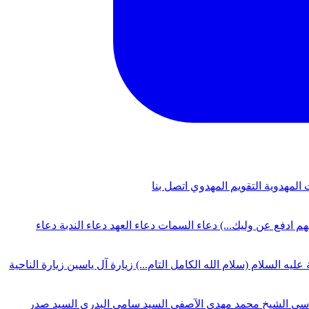
 المهدوية
التقويم المهدوي
اتصل بنا
لهم ادفع عن وليك...)
دعاء السمات
دعاء العهد
دعاء الندبة
دعاء
 عليه السلام (سلام الله الكامل التام...)
زيارة آل ياسين
زيارة الناحية
دسي
الشيخ محمد مهدي الآصفي
السيد سامي البدري
السيد صدر