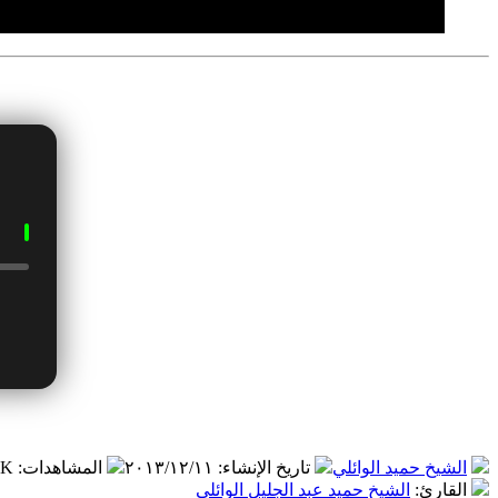
الشيخ حميد الوائلي
تاريخ الإنشاء
:
٢٠١٣/١٢/١١
المشاهدات
:
.٣ K
القارئ
:
الشيخ حميد عبد الجليل الوائلي