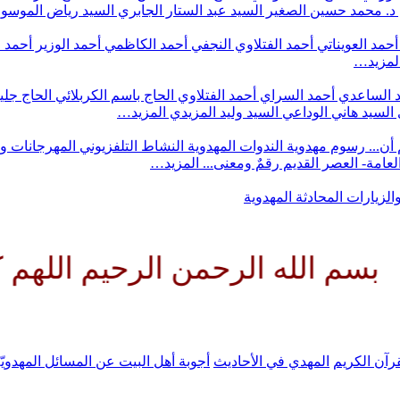
د. محمد حسين الصغير
السيد عبد الستار الجابري
السيد رياض الموس
أحمد العويناتي
أحمد الفتلاوي النجفي
أحمد الكاظمي
أحمد الوزير
أحمد 
لمزيد…
 الساعدي
أحمد السراي
أحمد الفتلاوي
الحاج باسم الكربلائي
الحاج جلي
السيد هاني الوداعي
السيد وليد المزيدي
المزيد…
أن...
رسوم مهدوية
الندوات المهدوية
النشاط التلفزيوني
المهرجانات و
 العامة- العصر القديم
رقمٌ ومعنى...
المزيد…
والزيارات
المحادثة المهدوية
الرحمن الرحيم اللهم كن لوليك ا
رآن الكريم
المهدي في الأحاديث
أجوبة أهل البيت عن المسائل المهدويّ