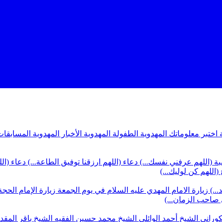
ة
اختبر معلوماتك المهدوية
الطفولة المهدوية
الأخبار المهدوية
المسابقات
بة (اللهم عرفني نفسك...)
دعاء (اللهم ارزقنا توفيق الطاعة...)
دعاء (ال
(اللهم كن لوليك...)
...)
زيارة الامام المهدي عليه السلام في يوم الجمعة
زيارة الإمام الحجة
ي صاحب الزمان...)
كوراني
الشيخ أحمد الوائلي
الشيخ محمد حسين الفقيه
الشيخ باقر المق