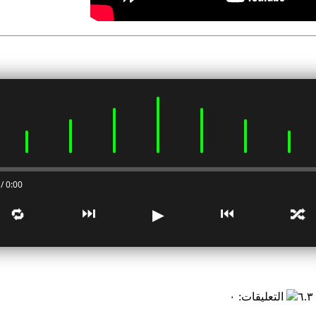
0:00 / 0:00
⏭
⏮
🔁
▶
🔀
٦
التعليقات
:
٠