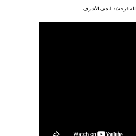
لله فرجه) / النجف الأشرف