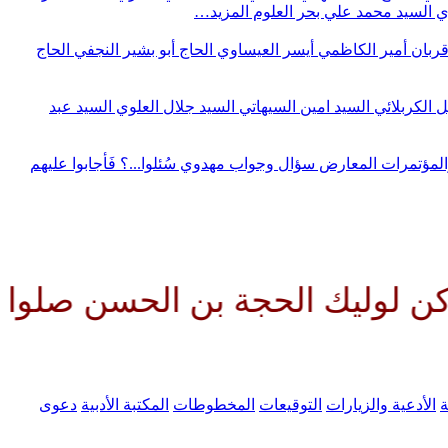
وي
السيد محمد علي بحر العلوم
المزيد…
قربان
أمير الكاظمي
أيسر العيساوي
الحاج أبو بشير النجفي
الحاج
ل الكربلائي
السيد امين السيهاتي
السيد جلال العلوي
السيد عبد
المؤتمرات
المعارض
سؤال وجواب مهدوي
سُئلوا...؟ فَأجابوا عليهم
لحجة بن الحسن صلواتك عليه وعلى
ة
الأدعية والزيارات
التوقيعات
المخطوطات
المكتبة الأدبية
دعوى