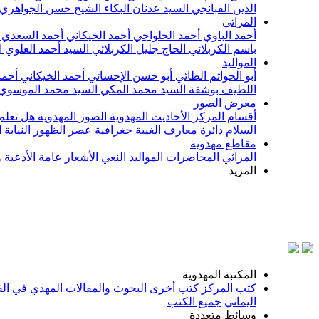
الدين القبانجي
السيد عدنان البكاء
الشيخ حسن الجواهري
المراثي
أحمد الباوي
أحمد الحلواجي
أحمد الخيكاني
أحمد السعدي
باسم الكربلائي
الحاج جليل الكربلائي
السيد أحمد العلوي
ا
المواليد
أبو الحواتم الطائي
أبو حسن الإحسائي
أحمد الخيكاني
أحمد
اللطيف بوشقة
السيد محمد المكي
السيد محمد الموسوي
معرض الصور
أقسام المركز
الأحاديث المهدوية
الصور المهدوية
هل تعلم 
السلام
دائرة معارف الغيبة
جغرافية عصر الظهور
النيابة
مقاطع مهدوية
المراثي
المحاضرات
المواليد
النعي
الأشعار
عامة
الأدعية 
المزيد
بسم الله 
المكتبة المهدوية
كتب المركز
كتب أخرى
البحوث والمقالات
المهدي في الق
اليماني
جميع الكتب
وسائط متعددة