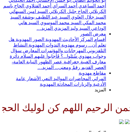
أبو الحواتم الطائي
أبو حسن الإحسائي
أحمد الخيكاني
أحمد الساعدي
أحمد السراي
أحمد الفتلاوي
الحاج باسم
الكربلائي
الحاج جليل الكربلائي
السيد امين السيهاتي
السيد جلال العلوي
السيد عبد اللطيف بوشقة
السيد
محمد المكي
السيد محمد الموسوي
السيد هاني
الوداعي
السيد وليد المزيدي
المزيد…
معرض الصور
أقسام المركز
الأحاديث المهدوية
الصور المهدوية
هل
تعلم أن...
رسوم مهدوية
الندوات المهدوية
النشاط
التلفزيوني
المهرجانات والمؤتمرات
المعارض
سؤال
وجواب مهدوي
سُئلوا...؟ فَأجابوا عليهم السلام
دائرة
معارف الغيبة
جغرافية عصر الظهور
النيابة العامة-
العصر القديم
رقمٌ ومعنى...
المزيد…
مقاطع مهدوية
المراثي
المحاضرات
المواليد
النعي
الأشعار
عامة
الأدعية والزيارات
المحادثة المهدوية
المزيد
الرحيم اللهم كن لوليك الحجة بن