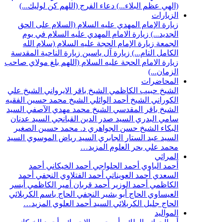
(الهي عظم البلاء...)
دعاء الفرج (اللهم كن لوليك...)
الزيارات
زيارة الإمام المهدي عليه السلام (السلام على الحق
الجديد...)
زيارة الامام المهدي عليه السلام في يوم
الجمعة
زيارة الإمام الحجة عليه السلام (سلام الله
الكامل التام...)
زيارة آل ياسين
زيارة الناحية المقدسة
زيارة الامام الحجة عليه السلام (اللهم بلغ مولاي صاحب
الزمان...)
المحاضرات
الشيخ حبيب الكاظمي
الشيخ باقر الايرواني
الشيخ علي
الكوراني
الشيخ أحمد الوائلي
الشيخ محمد حسين الفقيه
الشيخ باقر المقدسي
الشيخ محمد مهدي الآصفي
السيد
سامي البدري
السيد صدر الدين القبانجي
السيد عدنان
البكاء
الشيخ حسن الجواهري
د. محمد حسين الصغير
السيد عبد الستار الجابري
السيد رياض الموسوي
السيد
محمد علي بحر العلوم
المزيد…
المراثي
أحمد الباوي
أحمد الحلواجي
أحمد الخيكاني
أحمد
السعدي
أحمد العويناتي
أحمد الفتلاوي النجفي
أحمد
الكاظمي
أحمد الوزير
أحمد قربان
أمير الكاظمي
أيسر
العيساوي
الحاج أبو بشير النجفي
الحاج باسم الكربلائي
الحاج جليل الكربلائي
السيد أحمد العلوي
المزيد…
المواليد