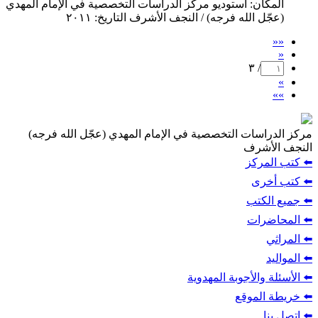
المكان: استوديو مركز الدراسات التخصصية في الإمام المهدي
(عجّل الله فرجه) / النجف الأشرف التاريخ: ٢٠١١
««
«
/ ٣
»
»»
مركز الدراسات التخصصية في الإمام المهدي (عجّل الله فرجه)
النجف الأشرف
⬅️ كتب المركز
⬅️ كتب أخرى
⬅️ جميع الكتب
⬅️ المحاضرات
⬅️ المراثي
⬅️ المواليد
⬅️ الأسئلة والأجوبة المهدوية
⬅️ خريطة الموقع
⬅️ اتصل بنا