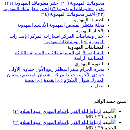
معلوماتك المهدوية (٢٠)
اختبر معلوماتك المهدوية (٢١)
اختبر معلوماتك المهدوية (٢٢)
اختبر معلوماتك المهدوية
(٢٣)
اختبر معلوماتك المهدوية (٢٤)
الطفولة المهدوية
مجلة منتظَر
القصص المهدوية
الأناشيد المهدوية
الأخبار المهدوية
أخبار ونشاطات المركز
اصدارات المركز
الإصدارات
المهدوية
أخبار ونشاطات مهدوية
المسابقات المهدوية
المسابقة الأولى
المسابقة الثانية
المسابقة الثالثة
المسابقة الرابعة
التقويم المهدوي
محرم الحرام
صفر المظفّر
ربيع الأول
جمادى الأولى
جمادى الآخرة
رجب المرجّب
شعبان المعظّم
رمضان
المبارك
شوال المكرّم
ذي القعدة
ذي الحجة
اتصل بنا
الشيخ حميد الوائلي
ارتباط ليلة القدر بالإمام المهدي عليه السلام (١)
الحجم ٤.٣٦ MB
ارتباط ليلة القدر بالإمام المهدي عليه السلام (٢)
الحجم ٤.٣٩ MB