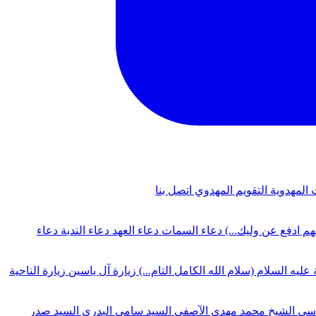
 المهدوية
التقويم المهدوي
اتصل بنا
لهم ادفع عن وليك...)
دعاء السمات
دعاء العهد
دعاء الندبة
دعاء
 عليه السلام (سلام الله الكامل التام...)
زيارة آل ياسين
زيارة الناحية
دسي
الشيخ محمد مهدي الآصفي
السيد سامي البدري
السيد صدر