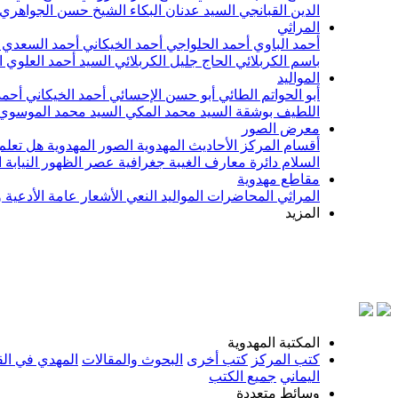
الدين القبانجي
السيد عدنان البكاء
الشيخ حسن الجواهري
المراثي
أحمد الباوي
أحمد الحلواجي
أحمد الخيكاني
أحمد السعدي
باسم الكربلائي
الحاج جليل الكربلائي
السيد أحمد العلوي
ا
المواليد
أبو الحواتم الطائي
أبو حسن الإحسائي
أحمد الخيكاني
أحمد
اللطيف بوشقة
السيد محمد المكي
السيد محمد الموسوي
معرض الصور
أقسام المركز
الأحاديث المهدوية
الصور المهدوية
هل تعلم 
السلام
دائرة معارف الغيبة
جغرافية عصر الظهور
النيابة
مقاطع مهدوية
المراثي
المحاضرات
المواليد
النعي
الأشعار
عامة
الأدعية 
المزيد
بسم ال
المكتبة المهدوية
كتب المركز
كتب أخرى
البحوث والمقالات
المهدي في الق
اليماني
جميع الكتب
وسائط متعددة