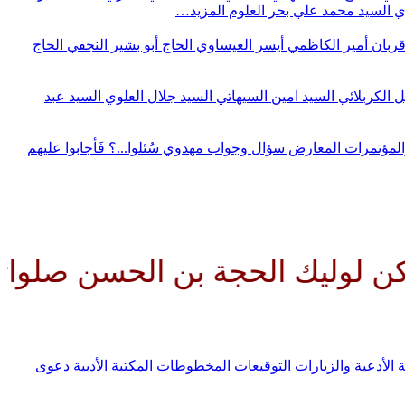
وي
السيد محمد علي بحر العلوم
المزيد…
قربان
أمير الكاظمي
أيسر العيساوي
الحاج أبو بشير النجفي
الحاج
ل الكربلائي
السيد امين السيهاتي
السيد جلال العلوي
السيد عبد
المؤتمرات
المعارض
سؤال وجواب مهدوي
سُئلوا...؟ فَأجابوا عليهم
ك الحجة بن الحسن صلواتك عليه وع
ة
الأدعية والزيارات
التوقيعات
المخطوطات
المكتبة الأدبية
دعوى