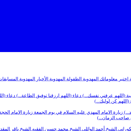
ة
اختبر معلوماتك المهدوية
الطفولة المهدوية
الأخبار المهدوية
المسابقات
بة (اللهم عرفني نفسك...)
دعاء (اللهم ارزقنا توفيق الطاعة...)
دعاء (ال
(اللهم كن لوليك...)
...)
زيارة الامام المهدي عليه السلام في يوم الجمعة
زيارة الإمام الحجة
ي صاحب الزمان...)
كوراني
الشيخ أحمد الوائلي
الشيخ محمد حسين الفقيه
الشيخ باقر المق