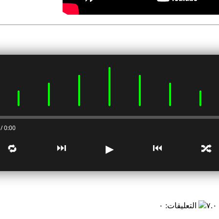
0:00 / 0:00
⏭
⏮
🔁
▶
🔀
٧
التعليقات
:
٠