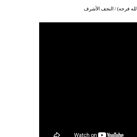
لله فرجه) / النجف الأشرف