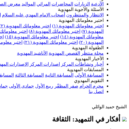
الأدعية
الزيارات
المحاضرات
المراثي
المواليد
معرض الصو
الأسئلة والأجوبة المهدوية
الانتظار والمنتظرون
أصحاب الإمام المهدي عليه السلام
ا
اختبر معلوماتك المهدوية
اختبر معلوماتك المهدوية (١)
اختبر معلوماتك المهدوية (٢)
المهدوية (٧)
اختبر معلوماتك المهدوية (٨)
اختبر معلوماتك ا
معلوماتك المهدوية (١٤)
اختبر معلوماتك المهدوية (١٥)
اخت
المهدوية (٢٠)
اختبر معلوماتك المهدوية (٢١)
اختبر معلوماتك
الطفولة المهدوية
مجلة منتظَر
القصص المهدوية
الأناشيد المهدوية
الأخبار المهدوية
أخبار ونشاطات المركز
اصدارات المركز
الإصدارات المهد
المسابقات المهدوية
المسابقة الأولى
المسابقة الثانية
المسابقة الثالثة
المسابقة
التقويم المهدوي
محرم الحرام
صفر المظفّر
ربيع الأول
جمادى الأولى
جماد
اتصل بنا
الشيخ حميد الوائلي
أفكار في التمهيد: الثقافة