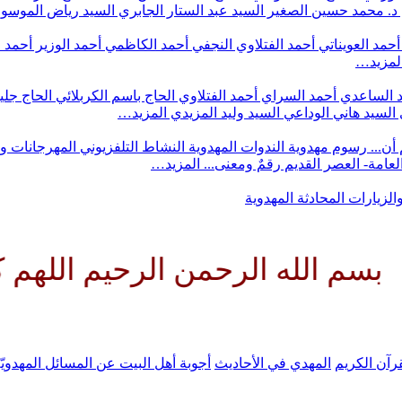
د. محمد حسين الصغير
السيد عبد الستار الجابري
السيد رياض الموس
أحمد العويناتي
أحمد الفتلاوي النجفي
أحمد الكاظمي
أحمد الوزير
أحمد 
لمزيد…
 الساعدي
أحمد السراي
أحمد الفتلاوي
الحاج باسم الكربلائي
الحاج جلي
السيد هاني الوداعي
السيد وليد المزيدي
المزيد…
أن...
رسوم مهدوية
الندوات المهدوية
النشاط التلفزيوني
المهرجانات و
 العامة- العصر القديم
رقمٌ ومعنى...
المزيد…
والزيارات
المحادثة المهدوية
له الرحمن الرحيم اللهم كن لولي
رآن الكريم
المهدي في الأحاديث
أجوبة أهل البيت عن المسائل المهدويّ