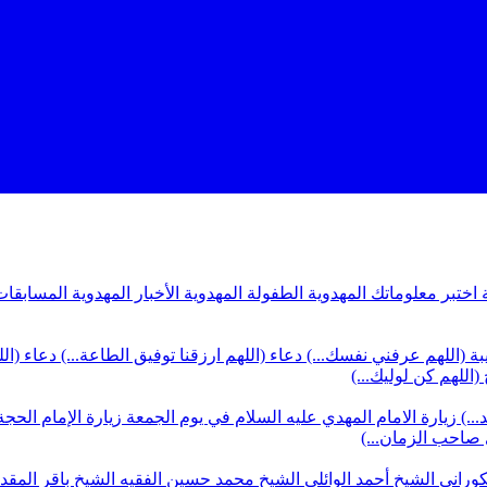
ة
اختبر معلوماتك المهدوية
الطفولة المهدوية
الأخبار المهدوية
المسابقات
بة (اللهم عرفني نفسك...)
دعاء (اللهم ارزقنا توفيق الطاعة...)
دعاء (ال
(اللهم كن لوليك...)
...)
زيارة الامام المهدي عليه السلام في يوم الجمعة
زيارة الإمام الحجة
ي صاحب الزمان...)
كوراني
الشيخ أحمد الوائلي
الشيخ محمد حسين الفقيه
الشيخ باقر المق