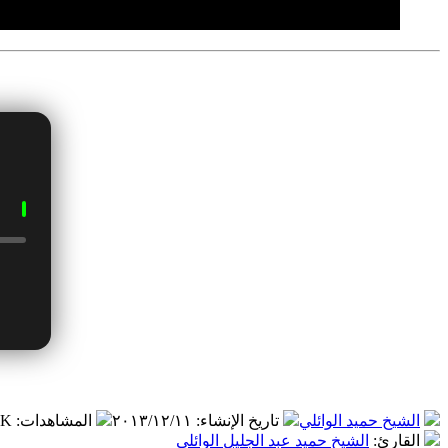
الشيخ حميد الوائلي
تاريخ الإنشاء
:
٢٠١٣/١٢/١١
المشاهدات
:
.١ K
القارئ
:
الشيخ حميد عبد الجليل الوائلي