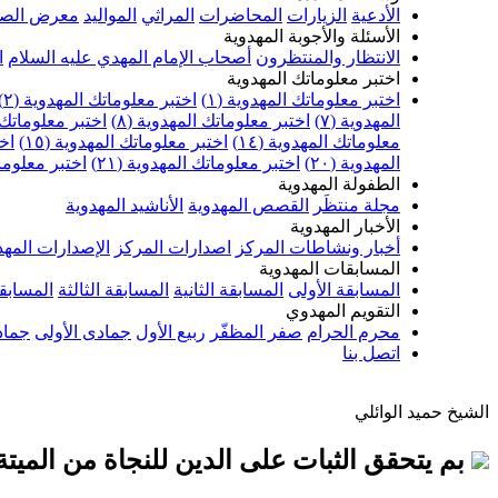
الأدعية
الزيارات
المحاضرات
المراثي
المواليد
معرض الصو
الأسئلة والأجوبة المهدوية
الانتظار والمنتظرون
أصحاب الإمام المهدي عليه السلام
ا
اختبر معلوماتك المهدوية
اختبر معلوماتك المهدوية (١)
اختبر معلوماتك المهدوية (٢)
المهدوية (٧)
اختبر معلوماتك المهدوية (٨)
اختبر معلوماتك ا
معلوماتك المهدوية (١٤)
اختبر معلوماتك المهدوية (١٥)
اخت
المهدوية (٢٠)
اختبر معلوماتك المهدوية (٢١)
اختبر معلوماتك
الطفولة المهدوية
مجلة منتظَر
القصص المهدوية
الأناشيد المهدوية
الأخبار المهدوية
أخبار ونشاطات المركز
اصدارات المركز
الإصدارات المهد
المسابقات المهدوية
المسابقة الأولى
المسابقة الثانية
المسابقة الثالثة
المسابقة
التقويم المهدوي
محرم الحرام
صفر المظفّر
ربيع الأول
جمادى الأولى
جماد
اتصل بنا
الشيخ حميد الوائلي
بم يتحقق الثبات على الدين للنجاة من الميتة 