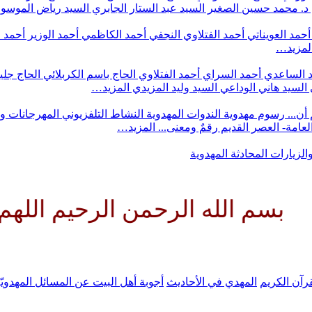
د. محمد حسين الصغير
السيد عبد الستار الجابري
السيد رياض الموس
أحمد العويناتي
أحمد الفتلاوي النجفي
أحمد الكاظمي
أحمد الوزير
أحمد 
لمزيد…
 الساعدي
أحمد السراي
أحمد الفتلاوي
الحاج باسم الكربلائي
الحاج جلي
السيد هاني الوداعي
السيد وليد المزيدي
المزيد…
أن...
رسوم مهدوية
الندوات المهدوية
النشاط التلفزيوني
المهرجانات و
 العامة- العصر القديم
رقمٌ ومعنى...
المزيد…
والزيارات
المحادثة المهدوية
ه الرحمن الرحيم اللهم كن لوليك
رآن الكريم
المهدي في الأحاديث
أجوبة أهل البيت عن المسائل المهدويّ