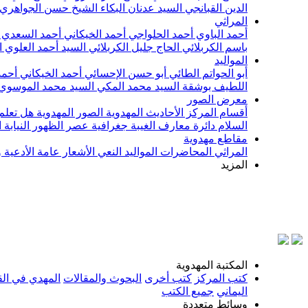
الدين القبانجي
السيد عدنان البكاء
الشيخ حسن الجواهري
المراثي
أحمد الباوي
أحمد الحلواجي
أحمد الخيكاني
أحمد السعدي
باسم الكربلائي
الحاج جليل الكربلائي
السيد أحمد العلوي
ا
المواليد
أبو الحواتم الطائي
أبو حسن الإحسائي
أحمد الخيكاني
أحمد
اللطيف بوشقة
السيد محمد المكي
السيد محمد الموسوي
معرض الصور
أقسام المركز
الأحاديث المهدوية
الصور المهدوية
هل تعلم 
السلام
دائرة معارف الغيبة
جغرافية عصر الظهور
النيابة
مقاطع مهدوية
المراثي
المحاضرات
المواليد
النعي
الأشعار
عامة
الأدعية 
المزيد
بسم الل
المكتبة المهدوية
كتب المركز
كتب أخرى
البحوث والمقالات
المهدي في الق
اليماني
جميع الكتب
وسائط متعددة