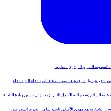
 المهدوية
التقويم المهدوي
اتصل بنا
لهم ادفع عن وليك...)
دعاء السمات
دعاء العهد
دعاء الندبة
دعاء
 عليه السلام (سلام الله الكامل التام...)
زيارة آل ياسين
زيارة الناحية
دسي
الشيخ محمد مهدي الآصفي
السيد سامي البدري
السيد صدر