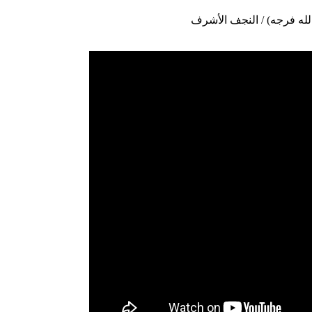
لله فرجه) / النجف الأشرف