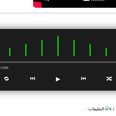
0:00 / 0:00
⏭
⏮
🔁
▶
🔀
٧
التعليقات
:
٠