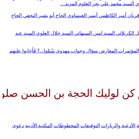
وي
السيد محمد علي بحر العلوم
المزيد…
قربان
أمير الكاظمي
أيسر العيساوي
الحاج أبو بشير النجفي
الحاج
ل الكربلائي
السيد امين السيهاتي
السيد جلال العلوي
السيد عبد
المؤتمرات
المعارض
سؤال وجواب مهدوي
سُئلوا...؟ فَأجابوا عليهم
 الحجة بن الحسن صلواتك عليه وع
ة
الأدعية والزيارات
التوقيعات
المخطوطات
المكتبة الأدبية
دعوى